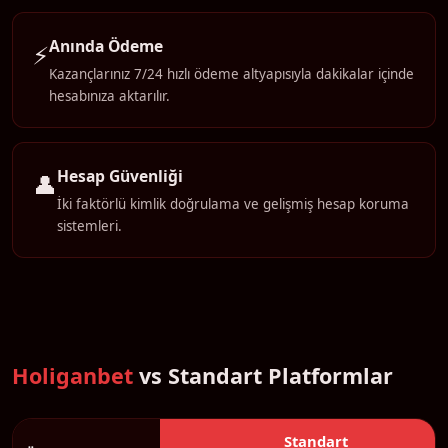
Anında Ödeme
⚡
Kazançlarınız 7/24 hızlı ödeme altyapısıyla dakikalar içinde
hesabınıza aktarılır.
Hesap Güvenliği
👤
İki faktörlü kimlik doğrulama ve gelişmiş hesap koruma
sistemleri.
Holiganbet
vs Standart Platformlar
Standart