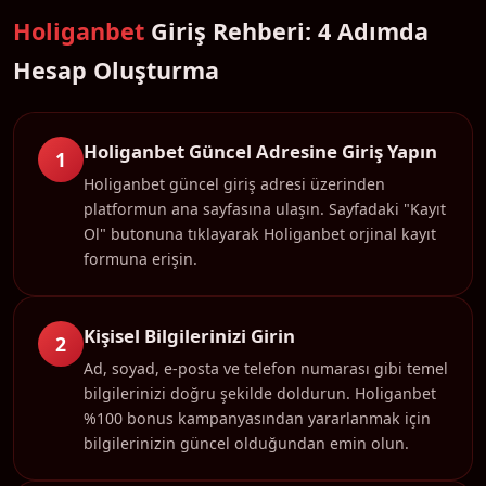
Holiganbet
Giriş Rehberi: 4 Adımda
Hesap Oluşturma
Holiganbet Güncel Adresine Giriş Yapın
1
Holiganbet güncel giriş adresi üzerinden
platformun ana sayfasına ulaşın. Sayfadaki "Kayıt
Ol" butonuna tıklayarak Holiganbet orjinal kayıt
formuna erişin.
Kişisel Bilgilerinizi Girin
2
Ad, soyad, e-posta ve telefon numarası gibi temel
bilgilerinizi doğru şekilde doldurun. Holiganbet
%100 bonus kampanyasından yararlanmak için
bilgilerinizin güncel olduğundan emin olun.