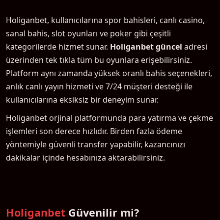
Holiganbet, kullanıcılarına spor bahisleri, canlı casino,
sanal bahis, slot oyunları ve poker gibi çeşitli
kategorilerde hizmet sunar.
Holiganbet güncel
adresi
üzerinden tek tıkla tüm bu oyunlara erişebilirsiniz.
Platform aynı zamanda yüksek oranlı bahis seçenekleri,
anlık canlı yayın hizmeti ve 7/24 müşteri desteği ile
kullanıcılarına eksiksiz bir deneyim sunar.
Holiganbet orjinal platformunda para yatırma ve çekme
işlemleri son derece hızlıdır. Birden fazla ödeme
yöntemiyle güvenli transfer yapabilir, kazancınızı
dakikalar içinde hesabınıza aktarabilirsiniz.
Holiganbet
Güvenilir mi?