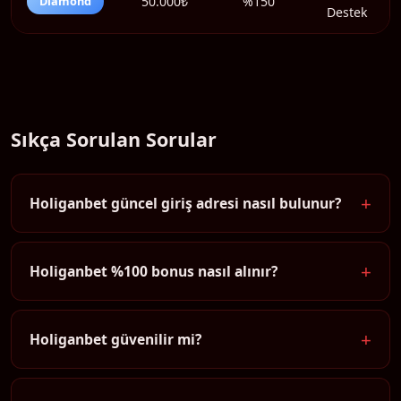
Diamond
50.000₺
%150
Destek
Sıkça Sorulan Sorular
Holiganbet güncel giriş adresi nasıl bulunur?
Holiganbet %100 bonus nasıl alınır?
Holiganbet güvenilir mi?