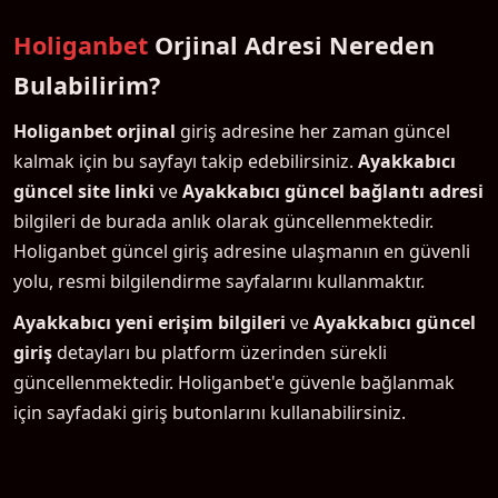
Holiganbet
Orjinal Adresi Nereden
Bulabilirim?
Holiganbet orjinal
giriş adresine her zaman güncel
kalmak için bu sayfayı takip edebilirsiniz.
Ayakkabıcı
güncel site linki
ve
Ayakkabıcı güncel bağlantı adresi
bilgileri de burada anlık olarak güncellenmektedir.
Holiganbet güncel giriş adresine ulaşmanın en güvenli
yolu, resmi bilgilendirme sayfalarını kullanmaktır.
Ayakkabıcı yeni erişim bilgileri
ve
Ayakkabıcı güncel
giriş
detayları bu platform üzerinden sürekli
güncellenmektedir. Holiganbet'e güvenle bağlanmak
için sayfadaki giriş butonlarını kullanabilirsiniz.