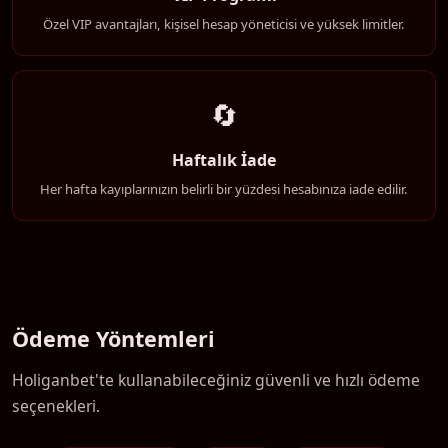
Özel VIP avantajları, kişisel hesap yöneticisi ve yüksek limitler.
🔄
Haftalık İade
Her hafta kayıplarınızın belirli bir yüzdesi hesabınıza iade edilir.
Ödeme Yöntemleri
Holiganbet'te kullanabileceğiniz güvenli ve hızlı ödeme
seçenekleri.