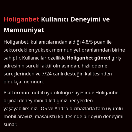
Holiganbet
Kullanıcı Deneyimi ve
Memnuniyet
Holiganbet, kullanıcılarından aldığı 4.8/5 puan ile
sektördeki en yüksek memnuniyet oranlarından birine
sahiptir. Kullanıcılar özellikle
Holiganbet güncel
giriş
adresinin sürekli aktif olmasından, hızlı ödeme
süreçlerinden ve 7/24 canlı desteğin kalitesinden
oldukça memnun.
Platformun mobil uyumluluğu sayesinde Holiganbet
orjinal deneyimini dilediğiniz her yerden
yaşayabilirsiniz. iOS ve Android cihazlarla tam uyumlu
mobil arayüz, masaüstü kalitesinde bir oyun deneyimi
sunar.