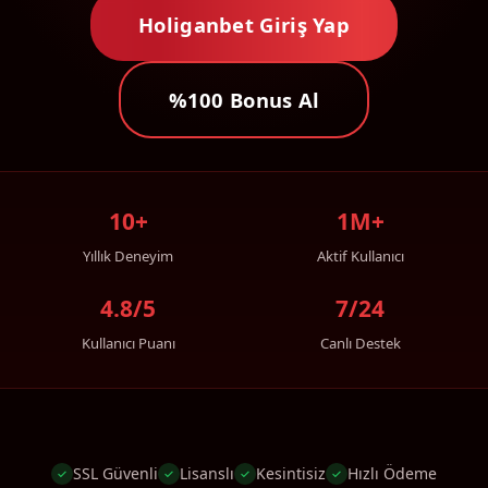
Holiganbet Giriş Yap
%100 Bonus Al
10+
1M+
Yıllık Deneyim
Aktif Kullanıcı
4.8/5
7/24
Kullanıcı Puanı
Canlı Destek
SSL Güvenli
Lisanslı
Kesintisiz
Hızlı Ödeme
✓
✓
✓
✓