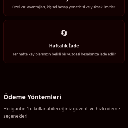
Özel VIP avantajları, kişisel hesap yöneticisi ve yüksek limitler.
🔄
Haftalık İade
Her hafta kayıplarınızın belirli bir yüzdesi hesabınıza iade edilir.
Ödeme Yöntemleri
Holiganbet'te kullanabileceğiniz güvenli ve hızlı ödeme
seçenekleri.