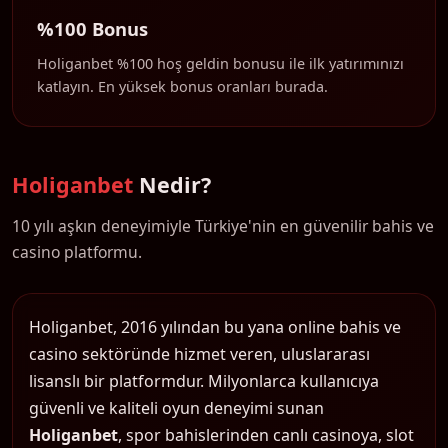
%100 Bonus
Holiganbet %100 hoş geldin bonusu ile ilk yatırımınızı
katlayın. En yüksek bonus oranları burada.
Holiganbet
Nedir?
10 yılı aşkın deneyimiyle Türkiye'nin en güvenilir bahis ve
casino platformu.
Holiganbet, 2016 yılından bu yana online bahis ve
casino sektöründe hizmet veren, uluslararası
lisanslı bir platformdur. Milyonlarca kullanıcıya
güvenli ve kaliteli oyun deneyimi sunan
Holiganbet
, spor bahislerinden canlı casinoya, slot