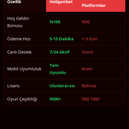
Özellik
Holiganbet
Platformlar
Hoş Geldin
%100
%50
Bonusu
Ödeme Hızı
5-15 Dakika
1-3 Gün
Canlı Destek
7/24 Aktif
Sınırlı
Tam
Mobil Uyumluluk
Kısmi
Uyumlu
Lisans
Uluslararası
Belirsiz
Oyun Çeşitliliği
5000+
500-1000