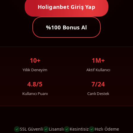
Holiganbet Giriş Yap
%100 Bonus Al
10+
1M+
Yıllık Deneyim
Aktif Kullanıcı
4.8/5
7/24
Kullanıcı Puanı
Canlı Destek
SSL Güvenli
Lisanslı
Kesintisiz
Hızlı Ödeme
✓
✓
✓
✓