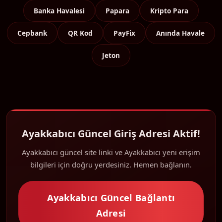
Banka Havalesi
Papara
Kripto Para
Cepbank
QR Kod
PayFix
Anında Havale
Jeton
Ayakkabıcı Güncel Giriş Adresi Aktif!
Ayakkabıcı güncel site linki ve Ayakkabıcı yeni erişim
bilgileri için doğru yerdesiniz. Hemen bağlanın.
Ayakkabıcı Güncel Bağlantı
Adresi