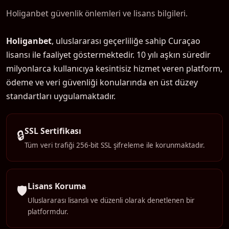
Holiganbet güvenlik önlemleri ve lisans bilgileri.
Holiganbet
, uluslararası geçerliliğe sahip Curaçao
lisansı ile faaliyet göstermektedir. 10 yılı aşkın süredir
milyonlarca kullanıcıya kesintisiz hizmet veren platform,
ödeme ve veri güvenliği konularında en üst düzey
standartları uygulamaktadır.
SSL Sertifikası
🔒
Tüm veri trafiği 256-bit SSL şifreleme ile korunmaktadır.
Lisans Koruma
🛡️
Uluslararası lisanslı ve düzenli olarak denetlenen bir
platformdur.