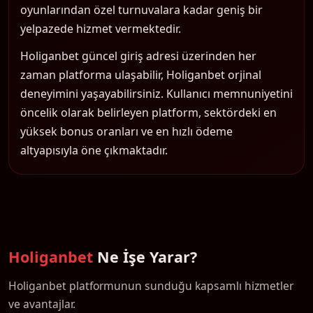
oyunlarından özel turnuvalara kadar geniş bir
yelpazede hizmet vermektedir.
Holiganbet güncel giriş adresi üzerinden her
zaman platforma ulaşabilir, Holiganbet orjinal
deneyimini yaşayabilirsiniz. Kullanıcı memnuniyetini
öncelik olarak belirleyen platform, sektördeki en
yüksek bonus oranları ve en hızlı ödeme
altyapısıyla öne çıkmaktadır.
Holiganbet
Ne İşe Yarar?
Holiganbet platformunun sunduğu kapsamlı hizmetler
ve avantajlar.