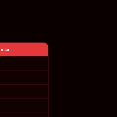
rmlar