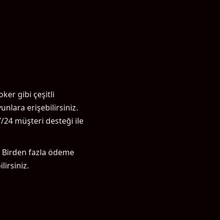
ker gibi çeşitli
nlara erişebilirsiniz.
/24 müşteri desteği ile
. Birden fazla ödeme
lirsiniz.