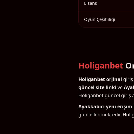
Lisans
Oyun Çeşitliliği
Holiganbet
Or
Holiganbet orjinal
giriş
güncel site linki
ve
Ayak
Holiganbet güncel giriş 
Ayakkabıcı yeni erişim b
güncellenmektedir. Holig