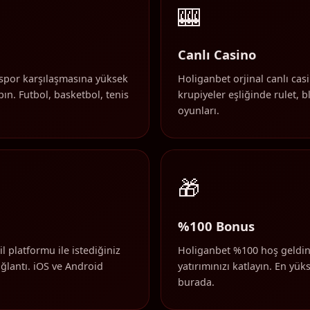
🎰
Canlı Casino
 spor karşılaşmasına yüksek
Holiganbet orjinal canlı ca
pın. Futbol, basketbol, tenis
krupiyeler eşliğinde rulet, b
oyunları.
🎁
%100 Bonus
 platformu ile istediğiniz
Holiganbet %100 hoş geldin 
ağlantı. iOS ve Android
yatırımınızı katlayın. En yü
burada.