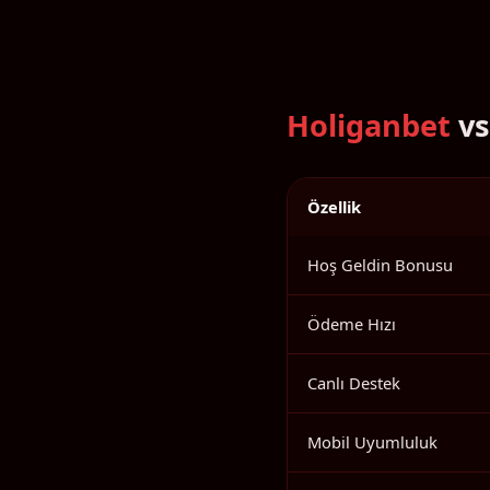
Holiganbet
vs
Özellik
Hoş Geldin Bonusu
Ödeme Hızı
Canlı Destek
Mobil Uyumluluk