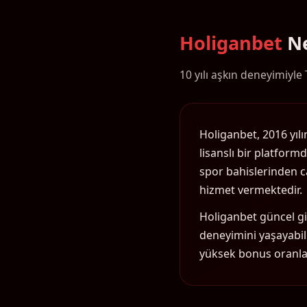
Holiganbet
Ne
10 yılı aşkın deneyimiyle
Holiganbet, 2016 yıl
lisanslı bir platform
spor bahislerinden c
hizmet vermektedir.
Holiganbet güncel gi
deneyimini yaşayabili
yüksek bonus oranlar