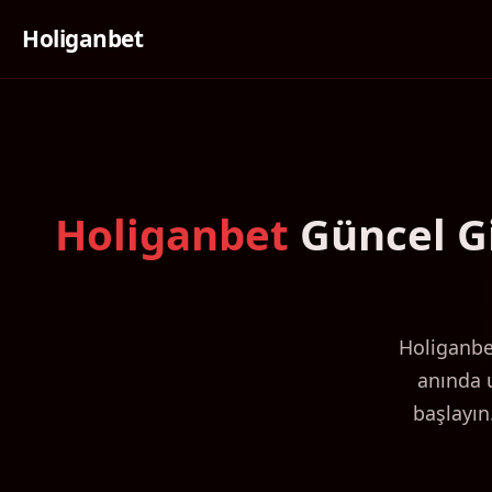
Holiganbet
Holiganbet
Güncel Gi
Holiganbe
anında 
başlayın