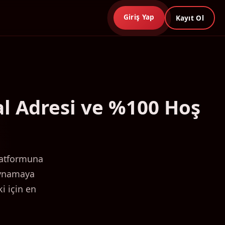
Giriş Yap
Kayıt Ol
al Adresi ve %100 Hoş
atformuna
oynamaya
i için en