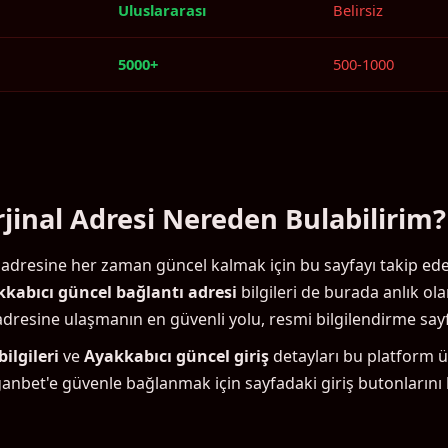
Uluslararası
Belirsiz
5000+
500-1000
jinal Adresi Nereden Bulabilirim?
 adresine her zaman güncel kalmak için bu sayfayı takip edeb
kabıcı güncel bağlantı adresi
bilgileri de burada anlık ol
adresine ulaşmanın en güvenli yolu, resmi bilgilendirme sayf
ilgileri
ve
Ayakkabıcı güncel giriş
detayları bu platform ü
anbet'e güvenle bağlanmak için sayfadaki giriş butonlarını k