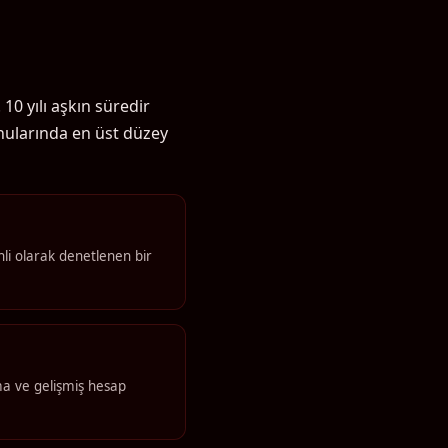
 10 yılı aşkın süredir
onularında en üst düzey
enli olarak denetlenen bir
ma ve gelişmiş hesap