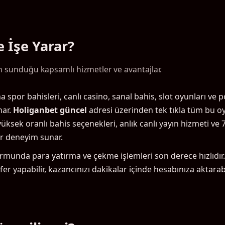
 İşe Yarar?
 sunduğu kapsamlı hizmetler ve avantajlar.
a spor bahisleri, canlı casino, sanal bahis, slot oyunları ve po
nar.
Holiganbet güncel
adresi üzerinden tek tıkla tüm bu oyu
ksek oranlı bahis seçenekleri, anlık canlı yayın hizmeti ve 7
bir deneyim sunar.
ormunda para yatırma ve çekme işlemleri son derece hızlıdır
er yapabilir, kazancınızı dakikalar içinde hesabınıza aktarabi