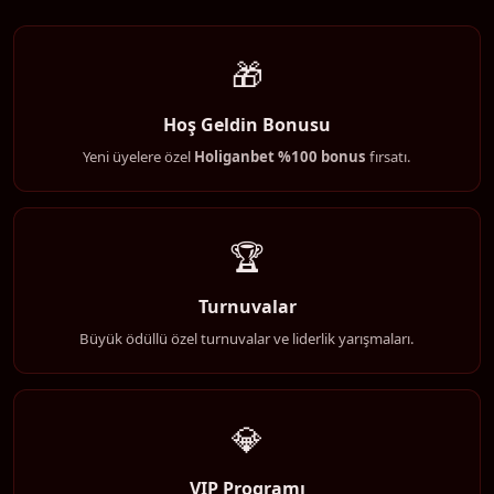
🎁
Hoş Geldin Bonusu
Yeni üyelere özel
Holiganbet %100 bonus
fırsatı.
🏆
Turnuvalar
Büyük ödüllü özel turnuvalar ve liderlik yarışmaları.
💎
VIP Programı