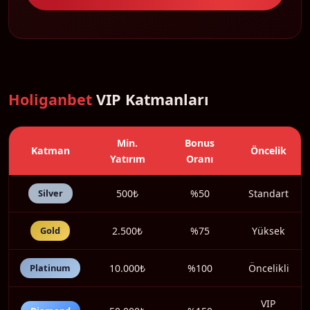
Holiganbet
VIP Katmanları
Min.
Bonus
Katman
Öncelik
Yatırım
Oranı
Silver
500₺
%50
Standart
Gold
2.500₺
%75
Yüksek
Platinum
10.000₺
%100
Öncelikli
VIP