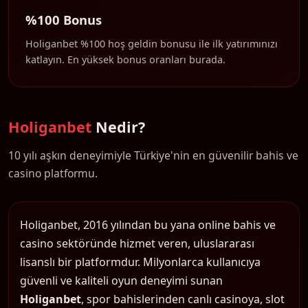
%100 Bonus
Holiganbet %100 hoş geldin bonusu ile ilk yatırımınızı
katlayın. En yüksek bonus oranları burada.
Holiganbet
Nedir?
10 yılı aşkın deneyimiyle Türkiye'nin en güvenilir bahis ve
casino platformu.
Holiganbet, 2016 yılından bu yana online bahis ve
casino sektöründe hizmet veren, uluslararası
lisanslı bir platformdur. Milyonlarca kullanıcıya
güvenli ve kaliteli oyun deneyimi sunan
Holiganbet
, spor bahislerinden canlı casinoya, slot