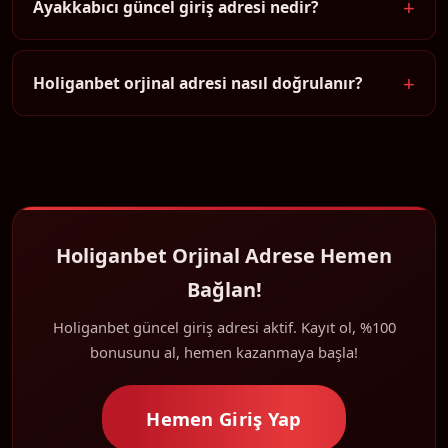
Ayakkabıcı güncel giriş adresi nedir?
Holiganbet orjinal adresi nasıl doğrulanır?
Holiganbet Orjinal Adrese Hemen
Bağlan!
Holiganbet güncel giriş adresi aktif. Kayıt ol, %100
bonusunu al, hemen kazanmaya başla!
Hemen Giriş Yap