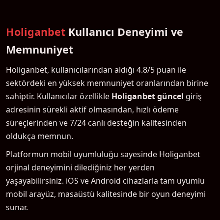
Holiganbet
Kullanıcı Deneyimi ve
Memnuniyet
Holiganbet, kullanıcılarından aldığı 4.8/5 puan ile
sektördeki en yüksek memnuniyet oranlarından birine
sahiptir. Kullanıcılar özellikle
Holiganbet güncel
giriş
adresinin sürekli aktif olmasından, hızlı ödeme
süreçlerinden ve 7/24 canlı desteğin kalitesinden
oldukça memnun.
Platformun mobil uyumluluğu sayesinde Holiganbet
orjinal deneyimini dilediğiniz her yerden
yaşayabilirsiniz. iOS ve Android cihazlarla tam uyumlu
mobil arayüz, masaüstü kalitesinde bir oyun deneyimi
sunar.