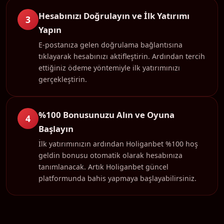
Hesabınızı Doğrulayın ve İlk Yatırımı
3
Yapın
E-postanıza gelen doğrulama bağlantısına
tıklayarak hesabınızı aktifleştirin. Ardından tercih
ettiğiniz ödeme yöntemiyle ilk yatırımınızı
gerçekleştirin.
%100 Bonusunuzu Alın ve Oyuna
4
Başlayın
İlk yatırımınızın ardından Holiganbet %100 hoş
geldin bonusu otomatik olarak hesabınıza
tanımlanacak. Artık Holiganbet güncel
platformunda bahis yapmaya başlayabilirsiniz.