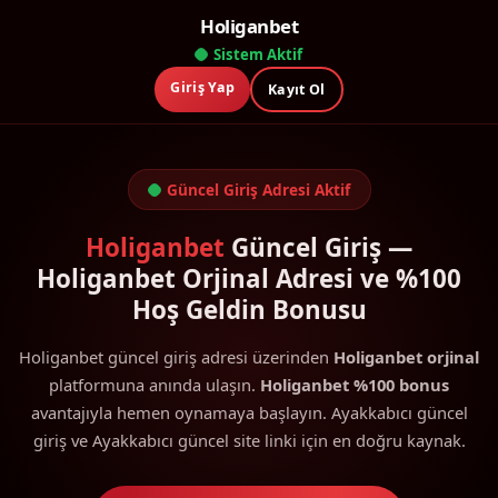
Holiganbet
Sistem Aktif
Giriş Yap
Kayıt Ol
Güncel Giriş Adresi Aktif
Holiganbet
Güncel Giriş —
Holiganbet Orjinal Adresi ve %100
Hoş Geldin Bonusu
Holiganbet güncel giriş adresi üzerinden
Holiganbet orjinal
platformuna anında ulaşın.
Holiganbet %100 bonus
avantajıyla hemen oynamaya başlayın. Ayakkabıcı güncel
giriş ve Ayakkabıcı güncel site linki için en doğru kaynak.