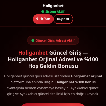
Holiganbet
Sistem Aktif
Giriş Yap
Kayıt Ol
Güncel Giriş Adresi Aktif
Holiganbet
Güncel Giriş —
Holiganbet Orjinal Adresi ve %100
Hoş Geldin Bonusu
Holiganbet güncel giriş adresi üzerinden
Holiganbet orjinal
platformuna anında ulaşın.
Holiganbet %100 bonus
avantajıyla hemen oynamaya başlayın. Ayakkabıcı güncel
giriş ve Ayakkabıcı güncel site linki için en doğru kaynak.