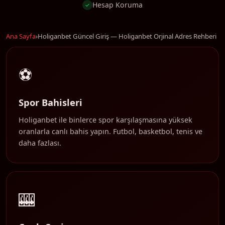
Hesap Koruma
✓
Ana Sayfa
›
Holiganbet Güncel Giriş — Holiganbet Orjinal Adres Rehberi
⚽
Spor Bahisleri
Holiganbet ile binlerce spor karşılaşmasına yüksek
oranlarla canlı bahis yapın. Futbol, basketbol, tenis ve
daha fazlası.
🎰