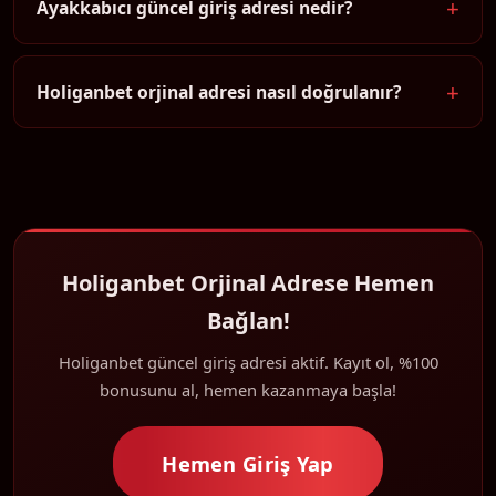
Ayakkabıcı güncel giriş adresi nedir?
Holiganbet orjinal adresi nasıl doğrulanır?
Holiganbet Orjinal Adrese Hemen
Bağlan!
Holiganbet güncel giriş adresi aktif. Kayıt ol, %100
bonusunu al, hemen kazanmaya başla!
Hemen Giriş Yap