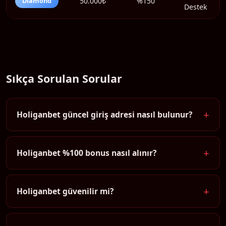
Diamond
50.000₺
%150
Destek
Sıkça Sorulan Sorular
Holiganbet güncel giriş adresi nasıl bulunur?
Holiganbet %100 bonus nasıl alınır?
Holiganbet güvenilir mi?