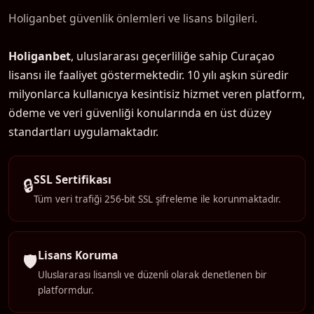
Holiganbet güvenlik önlemleri ve lisans bilgileri.
Holiganbet
, uluslararası geçerliliğe sahip Curaçao
lisansı ile faaliyet göstermektedir. 10 yılı aşkın süredir
milyonlarca kullanıcıya kesintisiz hizmet veren platform,
ödeme ve veri güvenliği konularında en üst düzey
standartları uygulamaktadır.
SSL Sertifikası
🔒
Tüm veri trafiği 256-bit SSL şifreleme ile korunmaktadır.
Lisans Koruma
🛡️
Uluslararası lisanslı ve düzenli olarak denetlenen bir
platformdur.