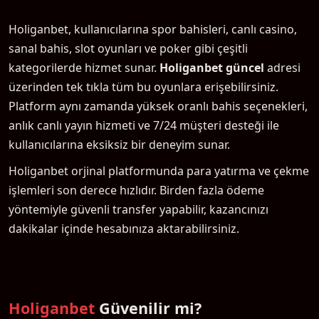
Holiganbet, kullanıcılarına spor bahisleri, canlı casino,
sanal bahis, slot oyunları ve poker gibi çeşitli
kategorilerde hizmet sunar.
Holiganbet güncel
adresi
üzerinden tek tıkla tüm bu oyunlara erişebilirsiniz.
Platform aynı zamanda yüksek oranlı bahis seçenekleri,
anlık canlı yayın hizmeti ve 7/24 müşteri desteği ile
kullanıcılarına eksiksiz bir deneyim sunar.
Holiganbet orjinal platformunda para yatırma ve çekme
işlemleri son derece hızlıdır. Birden fazla ödeme
yöntemiyle güvenli transfer yapabilir, kazancınızı
dakikalar içinde hesabınıza aktarabilirsiniz.
Holiganbet
Güvenilir mi?