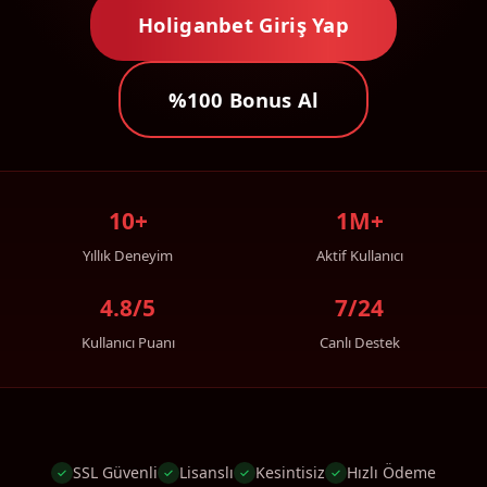
Holiganbet Giriş Yap
%100 Bonus Al
10+
1M+
Yıllık Deneyim
Aktif Kullanıcı
4.8/5
7/24
Kullanıcı Puanı
Canlı Destek
SSL Güvenli
Lisanslı
Kesintisiz
Hızlı Ödeme
✓
✓
✓
✓