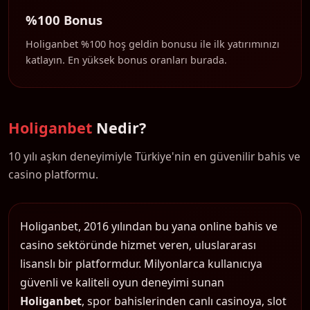
%100 Bonus
Holiganbet %100 hoş geldin bonusu ile ilk yatırımınızı
katlayın. En yüksek bonus oranları burada.
Holiganbet
Nedir?
10 yılı aşkın deneyimiyle Türkiye'nin en güvenilir bahis ve
casino platformu.
Holiganbet, 2016 yılından bu yana online bahis ve
casino sektöründe hizmet veren, uluslararası
lisanslı bir platformdur. Milyonlarca kullanıcıya
güvenli ve kaliteli oyun deneyimi sunan
Holiganbet
, spor bahislerinden canlı casinoya, slot