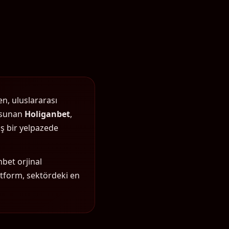
n, uluslararası
i sunan
Holiganbet
,
iş bir yelpazede
bet orjinal
atform, sektördeki en