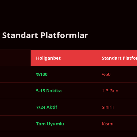
 Standart Platformlar
Holiganbet
Standart Platfo
%100
%50
5-15 Dakika
1-3 Gün
7/24 Aktif
Sınırlı
Tam Uyumlu
Kısmi