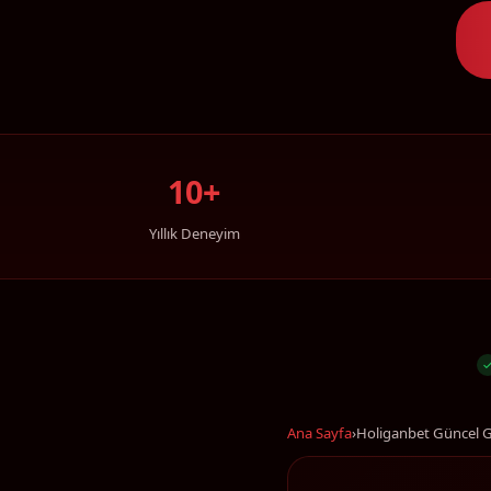
10+
Yıllık Deneyim
Ana Sayfa
›
Holiganbet Güncel Gi