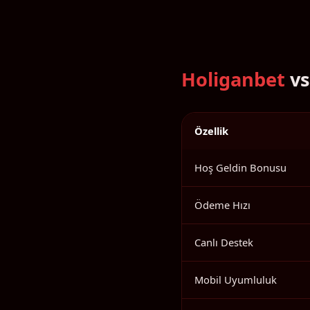
Holiganbet
vs
Özellik
Hoş Geldin Bonusu
Ödeme Hızı
Canlı Destek
Mobil Uyumluluk