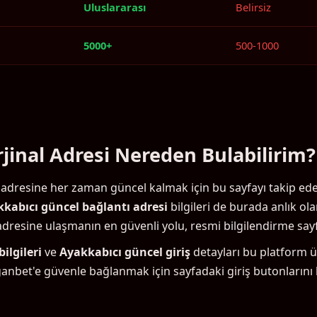
Uluslararası
Belirsiz
5000+
500-1000
jinal Adresi Nereden Bulabilirim?
 adresine her zaman güncel kalmak için bu sayfayı takip edeb
kabıcı güncel bağlantı adresi
bilgileri de burada anlık ol
adresine ulaşmanın en güvenli yolu, resmi bilgilendirme sayf
ilgileri
ve
Ayakkabıcı güncel giriş
detayları bu platform ü
anbet'e güvenle bağlanmak için sayfadaki giriş butonlarını k