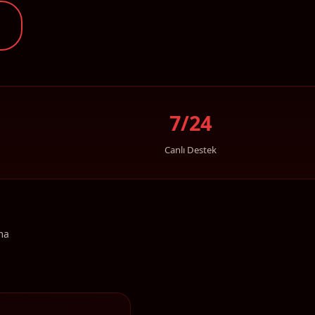
7/24
Canlı Destek
ma