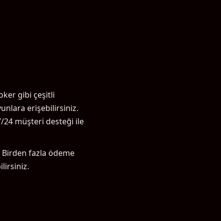
ker gibi çeşitli
nlara erişebilirsiniz.
/24 müşteri desteği ile
. Birden fazla ödeme
lirsiniz.