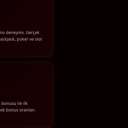
sino deneyimi. Gerçek
lackjack, poker ve slot
bonusu ile ilk
ksek bonus oranları