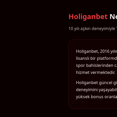
Holiganbet
Ne
10 yılı aşkın deneyimiyle
Holiganbet, 2016 yıl
lisanslı bir platform
spor bahislerinden c
hizmet vermektedir.
Holiganbet güncel gi
deneyimini yaşayabili
yüksek bonus oranlar