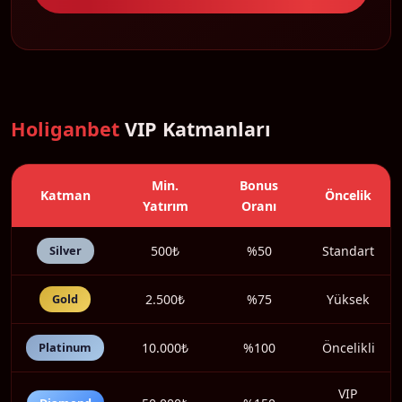
Holiganbet
VIP Katmanları
Min.
Bonus
Katman
Öncelik
Yatırım
Oranı
Silver
500₺
%50
Standart
Gold
2.500₺
%75
Yüksek
Platinum
10.000₺
%100
Öncelikli
VIP