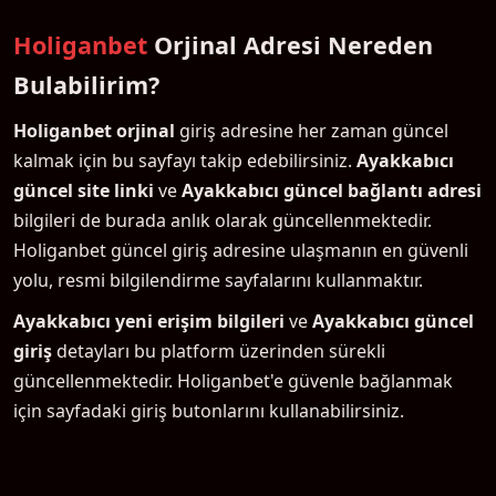
Holiganbet
Orjinal Adresi Nereden
Bulabilirim?
Holiganbet orjinal
giriş adresine her zaman güncel
kalmak için bu sayfayı takip edebilirsiniz.
Ayakkabıcı
güncel site linki
ve
Ayakkabıcı güncel bağlantı adresi
bilgileri de burada anlık olarak güncellenmektedir.
Holiganbet güncel giriş adresine ulaşmanın en güvenli
yolu, resmi bilgilendirme sayfalarını kullanmaktır.
Ayakkabıcı yeni erişim bilgileri
ve
Ayakkabıcı güncel
giriş
detayları bu platform üzerinden sürekli
güncellenmektedir. Holiganbet'e güvenle bağlanmak
için sayfadaki giriş butonlarını kullanabilirsiniz.