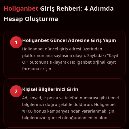
Holiganbet
Giriş Rehberi: 4 Adımda
Hesap Oluşturma
Holiganbet Güncel Adresine Giriş Yapın
1
Holiganbet güncel giriş adresi üzerinden
platformun ana sayfasına ulaşın. Sayfadaki "Kayıt
Ol" butonuna tıklayarak Holiganbet orjinal kayıt
formuna erişin.
Kişisel Bilgilerinizi Girin
2
Ad, soyad, e-posta ve telefon numarası gibi temel
bilgilerinizi doğru şekilde doldurun. Holiganbet
%100 bonus kampanyasından yararlanmak için
bilgilerinizin güncel olduğundan emin olun.