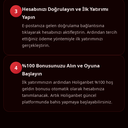
Hesabınızı Doğrulayın ve İlk Yatırımı
3
Yapın
E-postanıza gelen doğrulama bağlantısına
tıklayarak hesabınızı aktifleştirin. Ardından tercih
ettiğiniz ödeme yöntemiyle ilk yatırımınızı
gerçekleştirin.
%100 Bonusunuzu Alın ve Oyuna
4
Başlayın
İlk yatırımınızın ardından Holiganbet %100 hoş
geldin bonusu otomatik olarak hesabınıza
tanımlanacak. Artık Holiganbet güncel
platformunda bahis yapmaya başlayabilirsiniz.