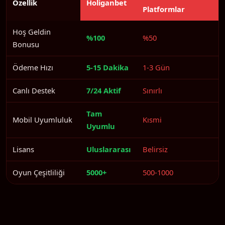
Özellik
Holiganbet
Platformlar
Hoş Geldin
%100
%50
Bonusu
Ödeme Hızı
5-15 Dakika
1-3 Gün
Canlı Destek
7/24 Aktif
Sınırlı
Tam
Mobil Uyumluluk
Kısmi
Uyumlu
Lisans
Uluslararası
Belirsiz
Oyun Çeşitliliği
5000+
500-1000