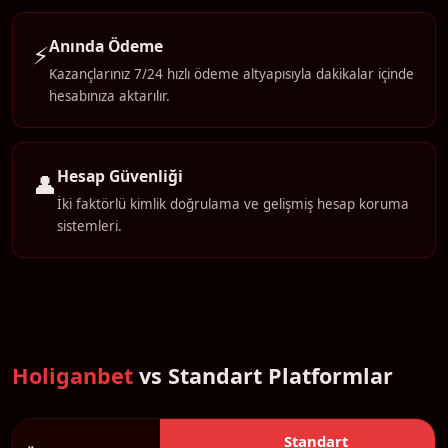
Anında Ödeme
⚡
Kazançlarınız 7/24 hızlı ödeme altyapısıyla dakikalar içinde
hesabınıza aktarılır.
Hesap Güvenliği
👤
İki faktörlü kimlik doğrulama ve gelişmiş hesap koruma
sistemleri.
Holiganbet
vs Standart Platformlar
Standart