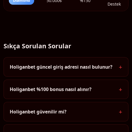
Diamond
50.000₺
%150
Destek
Sıkça Sorulan Sorular
Holiganbet güncel giriş adresi nasıl bulunur?
Holiganbet %100 bonus nasıl alınır?
Holiganbet güvenilir mi?