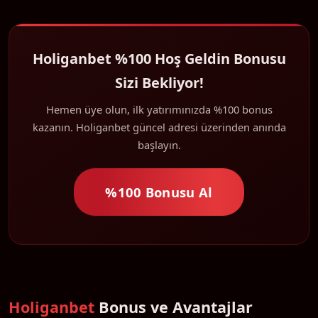
Holiganbet %100 Hoş Geldin Bonusu
Sizi Bekliyor!
Hemen üye olun, ilk yatırımınızda %100 bonus
kazanın. Holiganbet güncel adresi üzerinden anında
başlayın.
%100 Bonusu Al
Holiganbet
Bonus ve Avantajlar