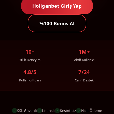
Holiganbet Giriş Yap
%100 Bonus Al
10+
1M+
Yıllık Deneyim
Aktif Kullanıcı
4.8/5
7/24
Kullanıcı Puanı
Canlı Destek
SSL Güvenli
Lisanslı
Kesintisiz
Hızlı Ödeme
✓
✓
✓
✓