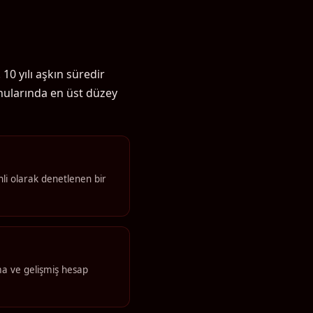
 10 yılı aşkın süredir
onularında en üst düzey
enli olarak denetlenen bir
ma ve gelişmiş hesap