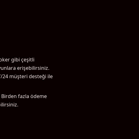
ker gibi çeşitli
nlara erişebilirsiniz.
/24 müşteri desteği ile
. Birden fazla ödeme
lirsiniz.