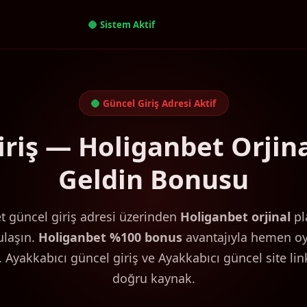
Sistem Aktif
Güncel Giriş Adresi Aktif
riş — Holiganbet Orjin
Geldin Bonusu
t güncel giriş adresi üzerinden
Holiganbet orjinal
pl
ulaşın.
Holiganbet %100 bonus
avantajıyla hemen 
. Ayakkabıcı güncel giriş ve Ayakkabıcı güncel site link
doğru kaynak.