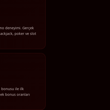
sino deneyimi. Gerçek
lackjack, poker ve slot
bonusu ile ilk
ksek bonus oranları