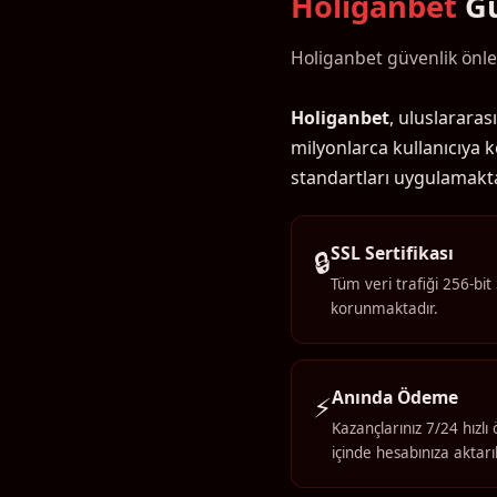
Holiganbet
Gü
Holiganbet güvenlik önleml
Holiganbet
, uluslararas
milyonlarca kullanıcıya 
standartları uygulamakta
SSL Sertifikası
🔒
Tüm veri trafiği 256-bit 
korunmaktadır.
Anında Ödeme
⚡
Kazançlarınız 7/24 hızlı
içinde hesabınıza aktarıl