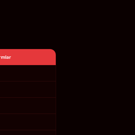
rmlar