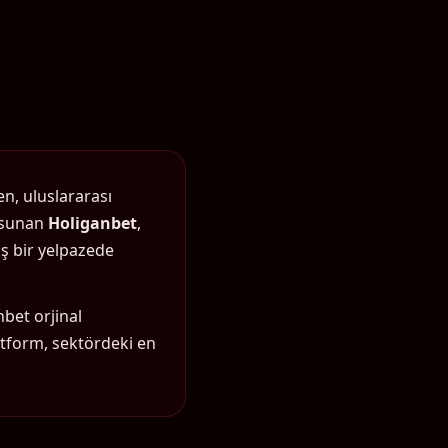
n, uluslararası
i sunan
Holiganbet
,
iş bir yelpazede
bet orjinal
atform, sektördeki en