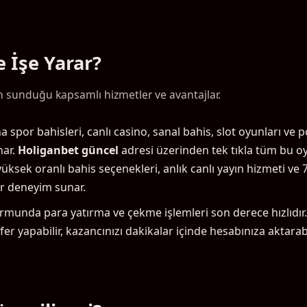
 İşe Yarar?
 sunduğu kapsamlı hizmetler ve avantajlar.
a spor bahisleri, canlı casino, sanal bahis, slot oyunları ve po
nar.
Holiganbet güncel
adresi üzerinden tek tıkla tüm bu oyu
ksek oranlı bahis seçenekleri, anlık canlı yayın hizmeti ve 7
bir deneyim sunar.
ormunda para yatırma ve çekme işlemleri son derece hızlıdır
er yapabilir, kazancınızı dakikalar içinde hesabınıza aktarabi