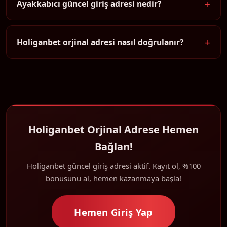
Ayakkabıcı güncel giriş adresi nedir?
Holiganbet orjinal adresi nasıl doğrulanır?
Holiganbet Orjinal Adrese Hemen
Bağlan!
Holiganbet güncel giriş adresi aktif. Kayıt ol, %100
bonusunu al, hemen kazanmaya başla!
Hemen Giriş Yap