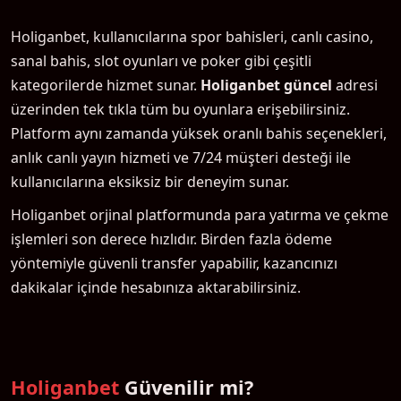
Holiganbet, kullanıcılarına spor bahisleri, canlı casino,
sanal bahis, slot oyunları ve poker gibi çeşitli
kategorilerde hizmet sunar.
Holiganbet güncel
adresi
üzerinden tek tıkla tüm bu oyunlara erişebilirsiniz.
Platform aynı zamanda yüksek oranlı bahis seçenekleri,
anlık canlı yayın hizmeti ve 7/24 müşteri desteği ile
kullanıcılarına eksiksiz bir deneyim sunar.
Holiganbet orjinal platformunda para yatırma ve çekme
işlemleri son derece hızlıdır. Birden fazla ödeme
yöntemiyle güvenli transfer yapabilir, kazancınızı
dakikalar içinde hesabınıza aktarabilirsiniz.
Holiganbet
Güvenilir mi?