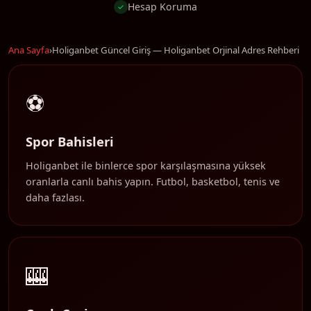
Hesap Koruma
✓
Ana Sayfa
›
Holiganbet Güncel Giriş — Holiganbet Orjinal Adres Rehberi
⚽
Spor Bahisleri
Holiganbet ile binlerce spor karşılaşmasına yüksek
oranlarla canlı bahis yapın. Futbol, basketbol, tenis ve
daha fazlası.
🎰