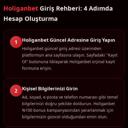
Holiganbet
Giriş Rehberi: 4 Adımda
Hesap Oluşturma
Holiganbet Güncel Adresine Giriş Yapın
1
Holiganbet güncel giriş adresi üzerinden
platformun ana sayfasına ulaşın. Sayfadaki "Kayıt
Ol" butonuna tıklayarak Holiganbet orjinal kayıt
formuna erişin.
Kişisel Bilgilerinizi Girin
2
Ad, soyad, e-posta ve telefon numarası gibi temel
bilgilerinizi doğru şekilde doldurun. Holiganbet
%100 bonus kampanyasından yararlanmak için
bilgilerinizin güncel olduğundan emin olun.