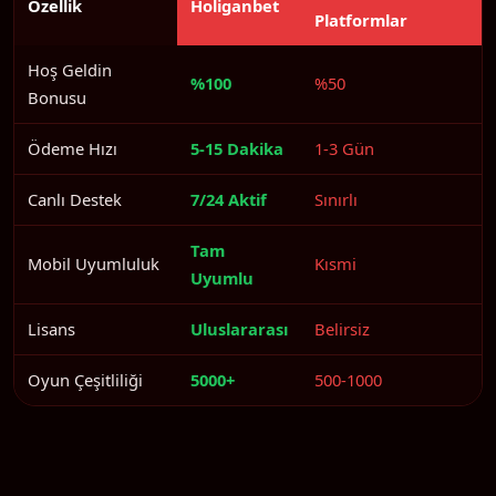
Özellik
Holiganbet
Platformlar
Hoş Geldin
%100
%50
Bonusu
Ödeme Hızı
5-15 Dakika
1-3 Gün
Canlı Destek
7/24 Aktif
Sınırlı
Tam
Mobil Uyumluluk
Kısmi
Uyumlu
Lisans
Uluslararası
Belirsiz
Oyun Çeşitliliği
5000+
500-1000