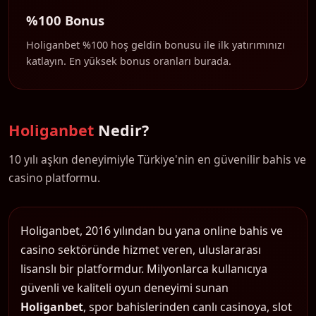
%100 Bonus
Holiganbet %100 hoş geldin bonusu ile ilk yatırımınızı
katlayın. En yüksek bonus oranları burada.
Holiganbet
Nedir?
10 yılı aşkın deneyimiyle Türkiye'nin en güvenilir bahis ve
casino platformu.
Holiganbet, 2016 yılından bu yana online bahis ve
casino sektöründe hizmet veren, uluslararası
lisanslı bir platformdur. Milyonlarca kullanıcıya
güvenli ve kaliteli oyun deneyimi sunan
Holiganbet
, spor bahislerinden canlı casinoya, slot