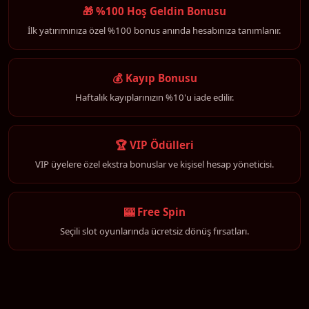
🎁 %100 Hoş Geldin Bonusu
İlk yatırımınıza özel %100 bonus anında hesabınıza tanımlanır.
💰 Kayıp Bonusu
Haftalık kayıplarınızın %10'u iade edilir.
🏆 VIP Ödülleri
VIP üyelere özel ekstra bonuslar ve kişisel hesap yöneticisi.
🎰 Free Spin
Seçili slot oyunlarında ücretsiz dönüş fırsatları.