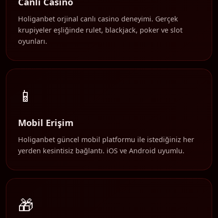
Canlı Casino
Holiganbet orjinal canlı casino deneyimi. Gerçek
krupiyeler eşliğinde rulet, blackjack, poker ve slot
oyunları.
📱
Mobil Erişim
Holiganbet güncel mobil platformu ile istediğiniz her
yerden kesintisiz bağlantı. iOS ve Android uyumlu.
🎁