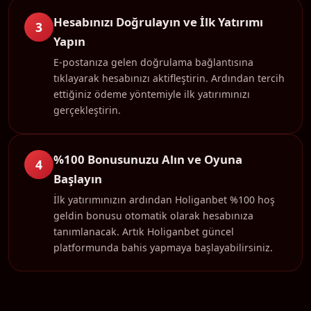
Hesabınızı Doğrulayın ve İlk Yatırımı
3
Yapın
E-postanıza gelen doğrulama bağlantısına
tıklayarak hesabınızı aktifleştirin. Ardından tercih
ettiğiniz ödeme yöntemiyle ilk yatırımınızı
gerçekleştirin.
%100 Bonusunuzu Alın ve Oyuna
4
Başlayın
İlk yatırımınızın ardından Holiganbet %100 hoş
geldin bonusu otomatik olarak hesabınıza
tanımlanacak. Artık Holiganbet güncel
platformunda bahis yapmaya başlayabilirsiniz.