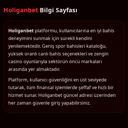
Holiganbet
Bilgi Sayfası
Holiganbet
platformu, kullanıcılarına en iyi bahis
deneyimini sunmak için sürekli kendini
yenilemektedir. Geniş spor bahisleri kataloğu,
yüksek oranlı canlı bahis seçenekleri ve zengin
casino oyunlarıyla sektörün öncü markaları
arasında yer almaktadır.
Platform, kullanıcı güvenliğini en üst seviyede
tutarak, tüm finansal işlemlerde şeffaf ve hızlı bir
hizmet sunar. Holiganbet güncel adresi üzerinden
her zaman güvenle giriş yapabilirsiniz.