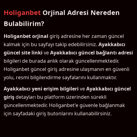
Holiganbet
Orjinal Adresi Nereden
Bulabilirim?
Holiganbet orjinal
giriş adresine her zaman güncel
kalmak için bu sayfayı takip edebilirsiniz.
Ayakkabıcı
güncel site linki
ve
Ayakkabıcı güncel bağlantı adresi
bilgileri de burada anlık olarak güncellenmektedir.
Holiganbet güncel giriş adresine ulaşmanın en güvenli
yolu, resmi bilgilendirme sayfalarını kullanmaktır.
Ayakkabıcı yeni erişim bilgileri
ve
Ayakkabıcı güncel
giriş
detayları bu platform üzerinden sürekli
güncellenmektedir. Holiganbet'e güvenle bağlanmak
için sayfadaki giriş butonlarını kullanabilirsiniz.