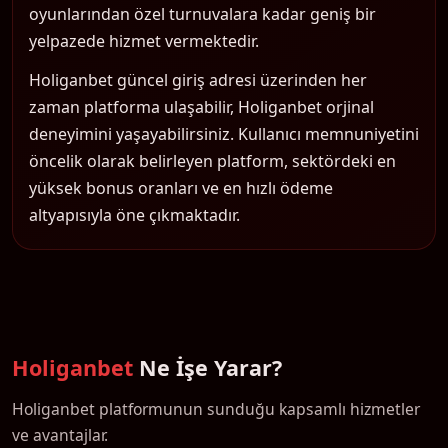
oyunlarından özel turnuvalara kadar geniş bir
yelpazede hizmet vermektedir.
Holiganbet güncel giriş adresi üzerinden her
zaman platforma ulaşabilir, Holiganbet orjinal
deneyimini yaşayabilirsiniz. Kullanıcı memnuniyetini
öncelik olarak belirleyen platform, sektördeki en
yüksek bonus oranları ve en hızlı ödeme
altyapısıyla öne çıkmaktadır.
Holiganbet
Ne İşe Yarar?
Holiganbet platformunun sunduğu kapsamlı hizmetler
ve avantajlar.