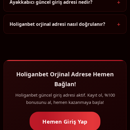
Ayakkabıcı güncel giriş adresi nedir?
Holiganbet orjinal adresi nasıl doğrulanır?
Holiganbet Orjinal Adrese Hemen
Bağlan!
Holiganbet güncel giriş adresi aktif. Kayıt ol, %100
bonusunu al, hemen kazanmaya başla!
Hemen Giriş Yap