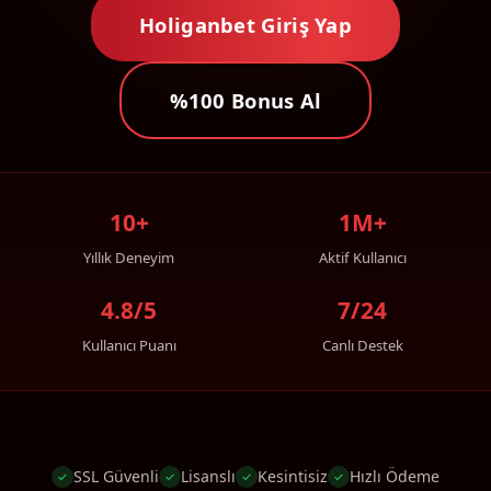
Holiganbet Giriş Yap
%100 Bonus Al
10+
1M+
Yıllık Deneyim
Aktif Kullanıcı
4.8/5
7/24
Kullanıcı Puanı
Canlı Destek
SSL Güvenli
Lisanslı
Kesintisiz
Hızlı Ödeme
✓
✓
✓
✓