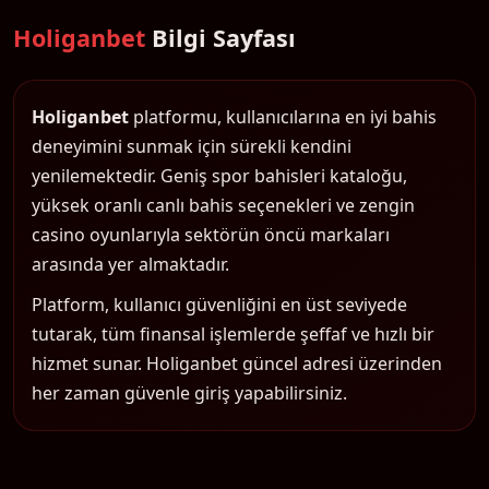
Holiganbet
Bilgi Sayfası
Holiganbet
platformu, kullanıcılarına en iyi bahis
deneyimini sunmak için sürekli kendini
yenilemektedir. Geniş spor bahisleri kataloğu,
yüksek oranlı canlı bahis seçenekleri ve zengin
casino oyunlarıyla sektörün öncü markaları
arasında yer almaktadır.
Platform, kullanıcı güvenliğini en üst seviyede
tutarak, tüm finansal işlemlerde şeffaf ve hızlı bir
hizmet sunar. Holiganbet güncel adresi üzerinden
her zaman güvenle giriş yapabilirsiniz.