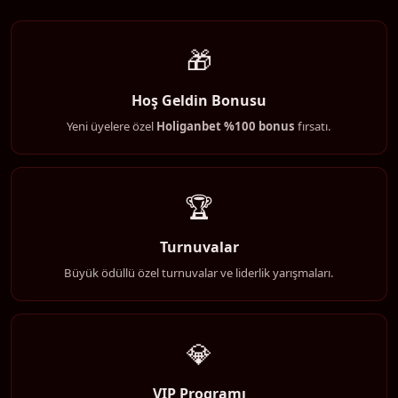
🎁
Hoş Geldin Bonusu
Yeni üyelere özel
Holiganbet %100 bonus
fırsatı.
🏆
Turnuvalar
Büyük ödüllü özel turnuvalar ve liderlik yarışmaları.
💎
VIP Programı