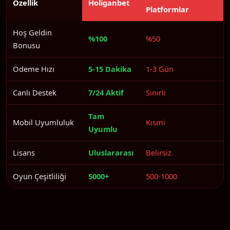
Özellik
Holiganbet
Platformlar
Hoş Geldin
%100
%50
Bonusu
Ödeme Hızı
5-15 Dakika
1-3 Gün
Canlı Destek
7/24 Aktif
Sınırlı
Tam
Mobil Uyumluluk
Kısmi
Uyumlu
Lisans
Uluslararası
Belirsiz
Oyun Çeşitliliği
5000+
500-1000