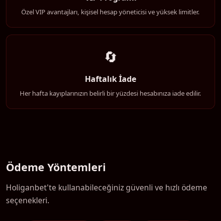
Özel VIP avantajları, kişisel hesap yöneticisi ve yüksek limitler.
🔄
Haftalık İade
Her hafta kayıplarınızın belirli bir yüzdesi hesabınıza iade edilir.
Ödeme Yöntemleri
Holiganbet'te kullanabileceğiniz güvenli ve hızlı ödeme
seçenekleri.