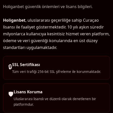
Holiganbet güvenlik önlemleri ve lisans bilgileri.
Holiganbet
, uluslararası geçerliliğe sahip Curaçao
lisansı ile faaliyet göstermektedir. 10 yılı aşkın süredir
milyonlarca kullanıcıya kesintisiz hizmet veren platform,
ödeme ve veri güvenliği konularında en üst düzey
standartları uygulamaktadır.
SSL Sertifikası
🔒
Tüm veri trafiği 256-bit SSL şifreleme ile korunmaktadır.
Lisans Koruma
🛡️
Uluslararası lisanslı ve düzenli olarak denetlenen bir
platformdur.