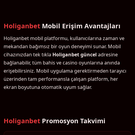
Holiganbet
Mobil Erişim Avantajları
Holiganbet mobil platformu, kullanıcılarına zaman ve
mekandan bağımsız bir oyun deneyimi sunar. Mobil
cihazınızdan tek tıkla
Holiganbet güncel
adresine
bağlanabilir, tüm bahis ve casino oyunlarına anında
erişebilirsiniz. Mobil uygulama gerektirmeden tarayıcı
üzerinden tam performansla çalışan platform, her
ekran boyutuna otomatik uyum sağlar.
Holiganbet
Promosyon Takvimi