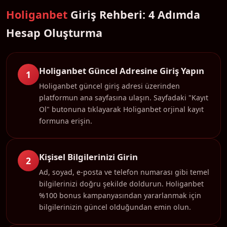
Holiganbet
Giriş Rehberi: 4 Adımda
Hesap Oluşturma
Holiganbet Güncel Adresine Giriş Yapın
1
Holiganbet güncel giriş adresi üzerinden
platformun ana sayfasına ulaşın. Sayfadaki "Kayıt
Ol" butonuna tıklayarak Holiganbet orjinal kayıt
formuna erişin.
Kişisel Bilgilerinizi Girin
2
Ad, soyad, e-posta ve telefon numarası gibi temel
bilgilerinizi doğru şekilde doldurun. Holiganbet
%100 bonus kampanyasından yararlanmak için
bilgilerinizin güncel olduğundan emin olun.