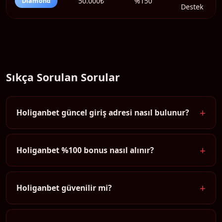
Diamond
50.000₺
%150
Destek
Sıkça Sorulan Sorular
Holiganbet güncel giriş adresi nasıl bulunur?
Holiganbet %100 bonus nasıl alınır?
Holiganbet güvenilir mi?