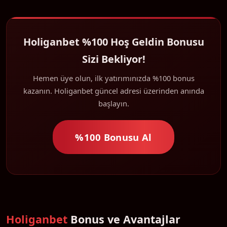
Holiganbet %100 Hoş Geldin Bonusu
Sizi Bekliyor!
Hemen üye olun, ilk yatırımınızda %100 bonus
kazanın. Holiganbet güncel adresi üzerinden anında
başlayın.
%100 Bonusu Al
Holiganbet
Bonus ve Avantajlar