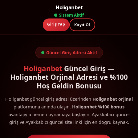
Holiganbet
Sistem Aktif
Giriş Yap
Kayıt Ol
Güncel Giriş Adresi Aktif
Holiganbet
Güncel Giriş —
Holiganbet Orjinal Adresi ve %100
Hoş Geldin Bonusu
Holiganbet güncel giriş adresi üzerinden
Holiganbet orjinal
platformuna anında ulaşın.
Holiganbet %100 bonus
avantajıyla hemen oynamaya başlayın. Ayakkabıcı güncel
giriş ve Ayakkabıcı güncel site linki için en doğru kaynak.