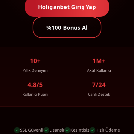
Holiganbet Giriş Yap
%100 Bonus Al
10+
1M+
Yıllık Deneyim
Aktif Kullanıcı
4.8/5
7/24
Kullanıcı Puanı
Canlı Destek
SSL Güvenli
Lisanslı
Kesintisiz
Hızlı Ödeme
✓
✓
✓
✓