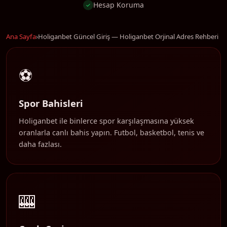
Hesap Koruma
✓
Ana Sayfa
›
Holiganbet Güncel Giriş — Holiganbet Orjinal Adres Rehberi
⚽
Spor Bahisleri
Holiganbet ile binlerce spor karşılaşmasına yüksek
oranlarla canlı bahis yapın. Futbol, basketbol, tenis ve
daha fazlası.
🎰