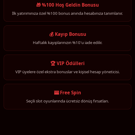
🎁 %100 Hoş Geldin Bonusu
İlk yatırımınıza özel %100 bonus anında hesabınıza tanımlanır.
💰 Kayıp Bonusu
Haftalık kayıplarınızın %10'u iade edilir.
🏆 VIP Ödülleri
VIP üyelere özel ekstra bonuslar ve kişisel hesap yöneticisi.
🎰 Free Spin
Seçili slot oyunlarında ücretsiz dönüş fırsatları.