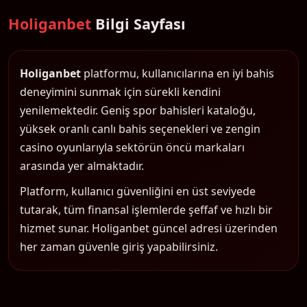
Holiganbet
Bilgi Sayfası
Holiganbet
platformu, kullanıcılarına en iyi bahis
deneyimini sunmak için sürekli kendini
yenilemektedir. Geniş spor bahisleri kataloğu,
yüksek oranlı canlı bahis seçenekleri ve zengin
casino oyunlarıyla sektörün öncü markaları
arasında yer almaktadır.
Platform, kullanıcı güvenliğini en üst seviyede
tutarak, tüm finansal işlemlerde şeffaf ve hızlı bir
hizmet sunar. Holiganbet güncel adresi üzerinden
her zaman güvenle giriş yapabilirsiniz.