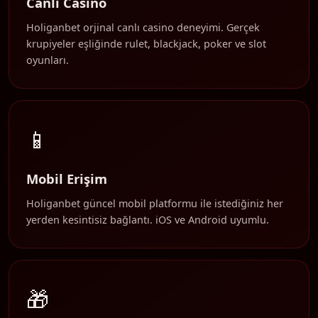
Canlı Casino
Holiganbet orjinal canlı casino deneyimi. Gerçek
krupiyeler eşliğinde rulet, blackjack, poker ve slot
oyunları.
📱
Mobil Erişim
Holiganbet güncel mobil platformu ile istediğiniz her
yerden kesintisiz bağlantı. iOS ve Android uyumlu.
🎁