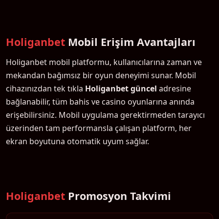
Holiganbet
Mobil Erişim Avantajları
Holiganbet mobil platformu, kullanıcılarına zaman ve
mekandan bağımsız bir oyun deneyimi sunar. Mobil
cihazınızdan tek tıkla
Holiganbet güncel
adresine
bağlanabilir, tüm bahis ve casino oyunlarına anında
erişebilirsiniz. Mobil uygulama gerektirmeden tarayıcı
üzerinden tam performansla çalışan platform, her
ekran boyutuna otomatik uyum sağlar.
Holiganbet
Promosyon Takvimi