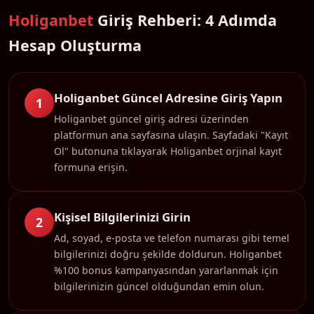
Holiganbet
Giriş Rehberi: 4 Adımda
Hesap Oluşturma
Holiganbet Güncel Adresine Giriş Yapın
1
Holiganbet güncel giriş adresi üzerinden
platformun ana sayfasına ulaşın. Sayfadaki "Kayıt
Ol" butonuna tıklayarak Holiganbet orjinal kayıt
formuna erişin.
Kişisel Bilgilerinizi Girin
2
Ad, soyad, e-posta ve telefon numarası gibi temel
bilgilerinizi doğru şekilde doldurun. Holiganbet
%100 bonus kampanyasından yararlanmak için
bilgilerinizin güncel olduğundan emin olun.