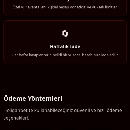
Özel VIP avantajları, kişisel hesap yöneticisi ve yüksek limitler.
🔄
Haftalık İade
Her hafta kayıplarınızın belirli bir yüzdesi hesabınıza iade edilir.
Ödeme Yöntemleri
Holiganbet'te kullanabileceğiniz güvenli ve hızlı ödeme
seçenekleri.