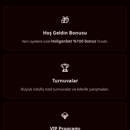
🎁
Hoş Geldin Bonusu
Yeni üyelere özel
Holiganbet %100 bonus
fırsatı.
🏆
Turnuvalar
Büyük ödüllü özel turnuvalar ve liderlik yarışmaları.
💎
VIP Programı