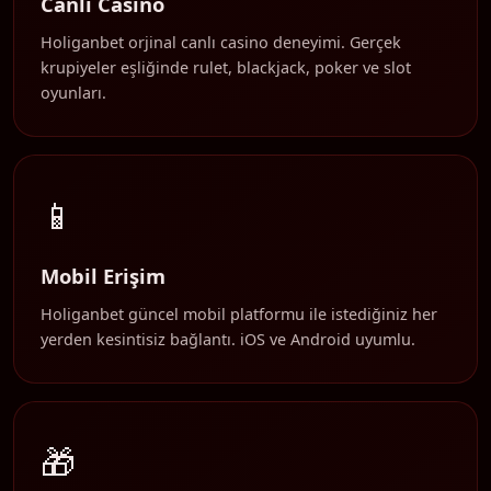
Canlı Casino
Holiganbet orjinal canlı casino deneyimi. Gerçek
krupiyeler eşliğinde rulet, blackjack, poker ve slot
oyunları.
📱
Mobil Erişim
Holiganbet güncel mobil platformu ile istediğiniz her
yerden kesintisiz bağlantı. iOS ve Android uyumlu.
🎁