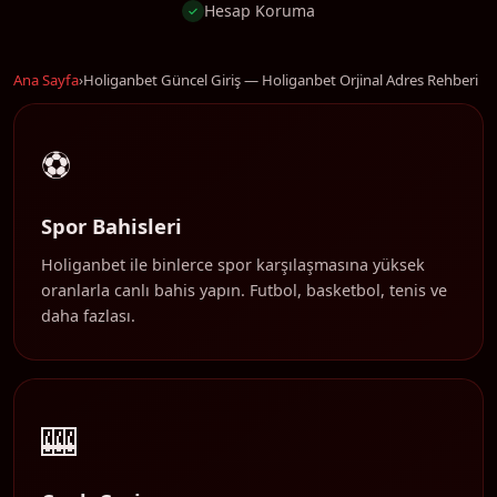
Hesap Koruma
✓
Ana Sayfa
›
Holiganbet Güncel Giriş — Holiganbet Orjinal Adres Rehberi
⚽
Spor Bahisleri
Holiganbet ile binlerce spor karşılaşmasına yüksek
oranlarla canlı bahis yapın. Futbol, basketbol, tenis ve
daha fazlası.
🎰