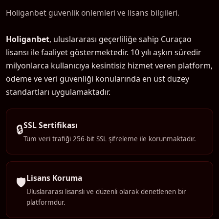
Holiganbet güvenlik önlemleri ve lisans bilgileri.
Holiganbet
, uluslararası geçerliliğe sahip Curaçao
lisansı ile faaliyet göstermektedir. 10 yılı aşkın süredir
milyonlarca kullanıcıya kesintisiz hizmet veren platform,
ödeme ve veri güvenliği konularında en üst düzey
standartları uygulamaktadır.
SSL Sertifikası
🔒
Tüm veri trafiği 256-bit SSL şifreleme ile korunmaktadır.
Lisans Koruma
🛡️
Uluslararası lisanslı ve düzenli olarak denetlenen bir
platformdur.