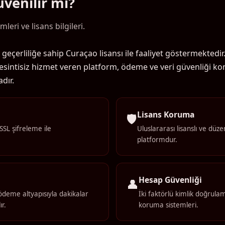
venilir mi?
eri ve lisans bilgileri.
ı geçerliliğe sahip Curaçao lisansı ile faaliyet göstermektedir.
kesintisiz hizmet veren platform, ödeme ve veri güvenliği k
dır.
Lisans Koruma
🛡️
SSL şifreleme ile
Uluslararası lisanslı ve düz
platformdur.
Hesap Güvenliği
👤
 ödeme altyapısıyla dakikalar
İki faktörlü kimlik doğrula
ır.
koruma sistemleri.