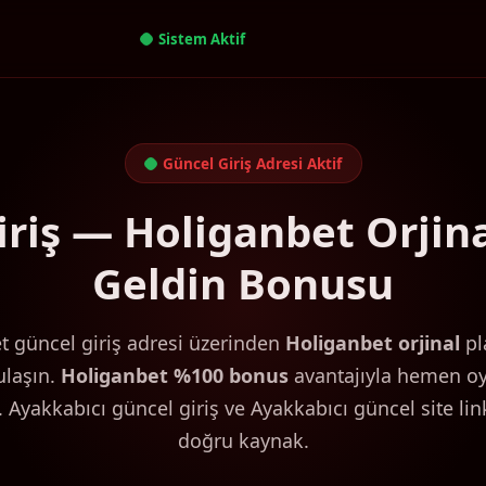
Sistem Aktif
Güncel Giriş Adresi Aktif
riş — Holiganbet Orjin
Geldin Bonusu
t güncel giriş adresi üzerinden
Holiganbet orjinal
pl
ulaşın.
Holiganbet %100 bonus
avantajıyla hemen 
. Ayakkabıcı güncel giriş ve Ayakkabıcı güncel site link
doğru kaynak.