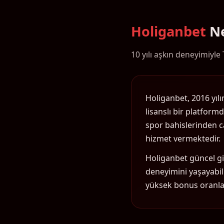
Holiganbet
Ne
10 yılı aşkın deneyimiyle
Holiganbet, 2016 yıl
lisanslı bir platform
spor bahislerinden c
hizmet vermektedir.
Holiganbet güncel gi
deneyimini yaşayabili
yüksek bonus oranlar