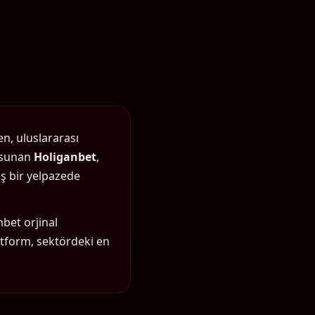
n, uluslararası
i sunan
Holiganbet
,
iş bir yelpazede
bet orjinal
atform, sektördeki en