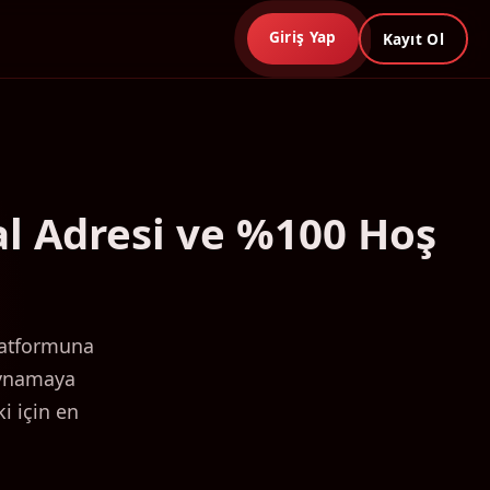
Giriş Yap
Kayıt Ol
al Adresi ve %100 Hoş
atformuna
oynamaya
i için en