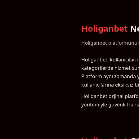
Holiganbet
Ne
Holiganbet platformunun
Holiganbet, kullanıcıların
kategorilerde hizmet su
Platform aynı zamanda yü
kullanıcılarına eksiksiz 
Holiganbet orjinal platf
yöntemiyle güvenli transf