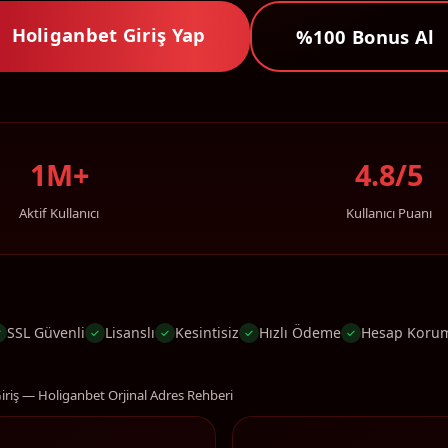
Holiganbet Giriş Yap
%100 Bonus Al
1M+
4.8/5
Aktif Kullanıcı
Kullanıcı Puanı
SSL Güvenli
Lisanslı
Kesintisiz
Hızlı Ödeme
Hesap Koru
✓
✓
✓
✓
✓
riş — Holiganbet Orjinal Adres Rehberi