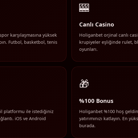
🎰
Canlı Casino
 spor karşılaşmasına yüksek
Holiganbet orjinal canlı ca
pın. Futbol, basketbol, tenis
krupiyeler eşliğinde rulet, b
oyunları.
🎁
%100 Bonus
 platformu ile istediğiniz
Holiganbet %100 hoş geldin 
ağlantı. iOS ve Android
yatırımınızı katlayın. En yü
burada.