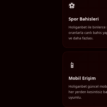
⚽
Spor Bahisleri
Holiganbet ile binlerce
oranlarla canlı bahis ya
ve daha fazlası.
📱
Mobil Erişim
Holiganbet güncel mobil
her yerden kesintisiz b
uyumlu.