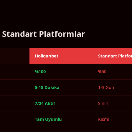
 Standart Platformlar
Holiganbet
Standart Platfo
%100
%50
5-15 Dakika
1-3 Gün
7/24 Aktif
Sınırlı
Tam Uyumlu
Kısmi