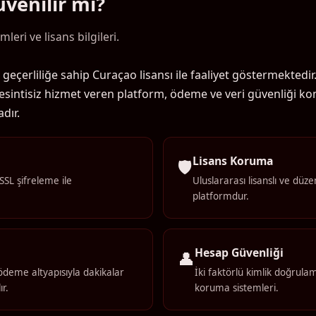
venilir mi?
eri ve lisans bilgileri.
ı geçerliliğe sahip Curaçao lisansı ile faaliyet göstermektedir.
kesintisiz hizmet veren platform, ödeme ve veri güvenliği k
dır.
Lisans Koruma
🛡️
SSL şifreleme ile
Uluslararası lisanslı ve düz
platformdur.
Hesap Güvenliği
👤
 ödeme altyapısıyla dakikalar
İki faktörlü kimlik doğrula
ır.
koruma sistemleri.