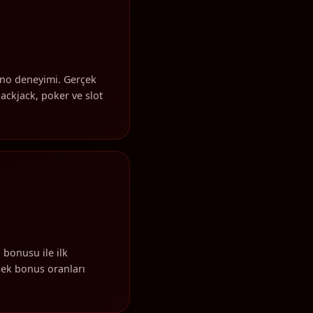
sino deneyimi. Gerçek
lackjack, poker ve slot
bonusu ile ilk
ksek bonus oranları