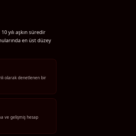
 10 yılı aşkın süredir
onularında en üst düzey
enli olarak denetlenen bir
ma ve gelişmiş hesap