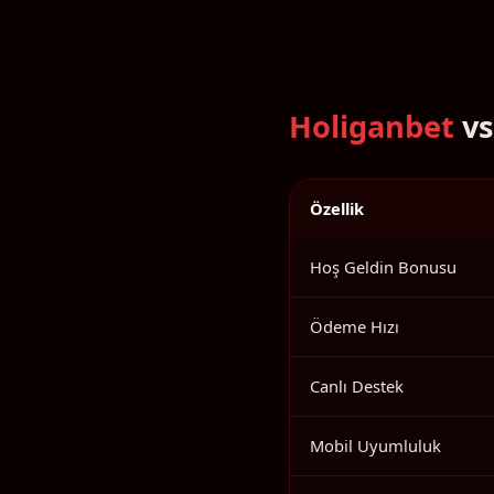
Holiganbet
vs
Özellik
Hoş Geldin Bonusu
Ödeme Hızı
Canlı Destek
Mobil Uyumluluk