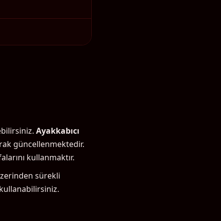
ilirsiniz.
Ayakkabıcı
arak güncellenmektedir.
alarını kullanmaktır.
zerinden sürekli
ullanabilirsiniz.