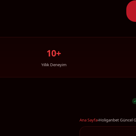
10+
Yıllık Deneyim
Ana Sayfa
›
Holiganbet Güncel Gi