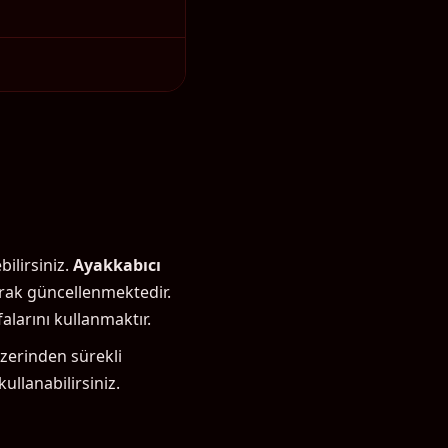
ilirsiniz.
Ayakkabıcı
arak güncellenmektedir.
alarını kullanmaktır.
zerinden sürekli
ullanabilirsiniz.