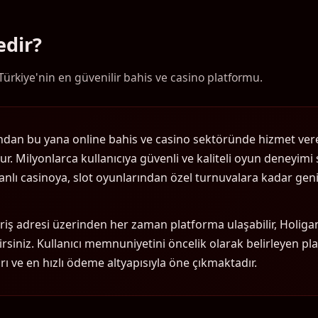
dir?
 Türkiye'nin en güvenilir bahis ve casino platformu.
ından bu yana online bahis ve casino sektöründe hizmet vere
dur. Milyonlarca kullanıcıya güvenli ve kaliteli oyun deneyim
anlı casinoya, slot oyunlarından özel turnuvalara kadar gen
riş adresi üzerinden her zaman platforma ulaşabilir, Holigan
rsiniz. Kullanıcı memnuniyetini öncelik olarak belirleyen pl
ı ve en hızlı ödeme altyapısıyla öne çıkmaktadır.