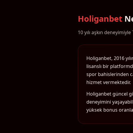
Holiganbet
Ne
10 yılı aşkın deneyimiyle
Holiganbet, 2016 yıl
lisanslı bir platform
spor bahislerinden c
hizmet vermektedir.
Holiganbet güncel gi
deneyimini yaşayabili
yüksek bonus oranlar