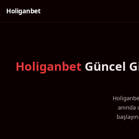
Holiganbet
Holiganbet
Güncel Gi
Holiganbe
anında 
başlayın