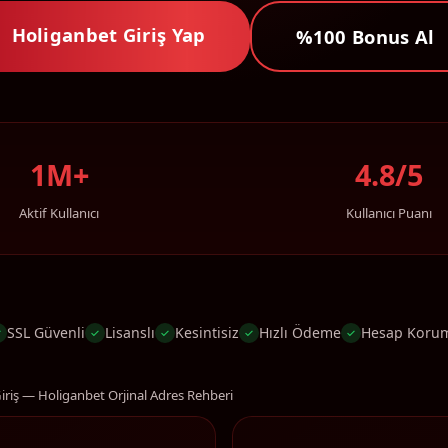
Holiganbet Giriş Yap
%100 Bonus Al
1M+
4.8/5
Aktif Kullanıcı
Kullanıcı Puanı
SSL Güvenli
Lisanslı
Kesintisiz
Hızlı Ödeme
Hesap Koru
✓
✓
✓
✓
✓
riş — Holiganbet Orjinal Adres Rehberi