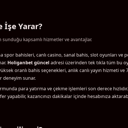
 İşe Yarar?
 sunduğu kapsamlı hizmetler ve avantajlar.
a spor bahisleri, canlı casino, sanal bahis, slot oyunları ve po
nar.
Holiganbet güncel
adresi üzerinden tek tıkla tüm bu oyu
ksek oranlı bahis seçenekleri, anlık canlı yayın hizmeti ve 7
bir deneyim sunar.
ormunda para yatırma ve çekme işlemleri son derece hızlıdır
er yapabilir, kazancınızı dakikalar içinde hesabınıza aktarabi