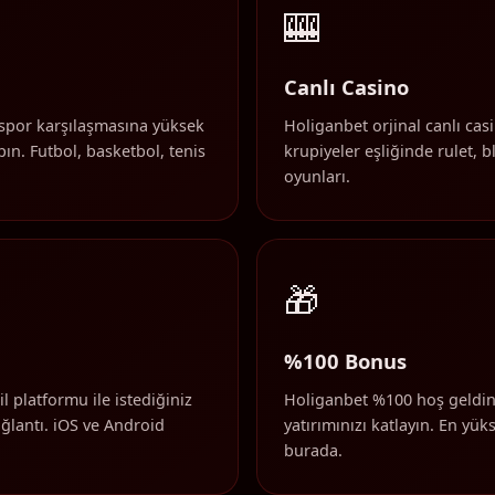
🎰
Canlı Casino
 spor karşılaşmasına yüksek
Holiganbet orjinal canlı ca
pın. Futbol, basketbol, tenis
krupiyeler eşliğinde rulet, b
oyunları.
🎁
%100 Bonus
 platformu ile istediğiniz
Holiganbet %100 hoş geldin 
ağlantı. iOS ve Android
yatırımınızı katlayın. En yü
burada.