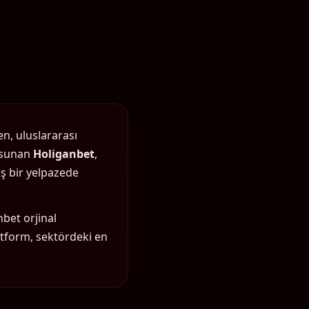
n, uluslararası
i sunan
Holiganbet
,
iş bir yelpazede
bet orjinal
atform, sektördeki en