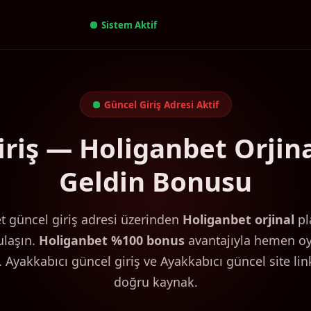
Sistem Aktif
Güncel Giriş Adresi Aktif
riş — Holiganbet Orjin
Geldin Bonusu
t güncel giriş adresi üzerinden
Holiganbet orjinal
pl
ulaşın.
Holiganbet %100 bonus
avantajıyla hemen 
. Ayakkabıcı güncel giriş ve Ayakkabıcı güncel site link
doğru kaynak.