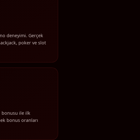
sino deneyimi. Gerçek
lackjack, poker ve slot
bonusu ile ilk
ksek bonus oranları