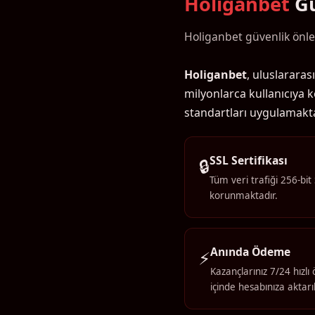
Holiganbet
Gü
Holiganbet güvenlik önleml
Holiganbet
, uluslararas
milyonlarca kullanıcıya 
standartları uygulamakta
SSL Sertifikası
🔒
Tüm veri trafiği 256-bit 
korunmaktadır.
Anında Ödeme
⚡
Kazançlarınız 7/24 hızlı
içinde hesabınıza aktarıl