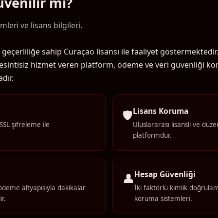
venilir mi?
eri ve lisans bilgileri.
ı geçerliliğe sahip Curaçao lisansı ile faaliyet göstermektedir.
kesintisiz hizmet veren platform, ödeme ve veri güvenliği k
dır.
Lisans Koruma
🛡️
SSL şifreleme ile
Uluslararası lisanslı ve düz
platformdur.
Hesap Güvenliği
👤
 ödeme altyapısıyla dakikalar
İki faktörlü kimlik doğrula
ır.
koruma sistemleri.