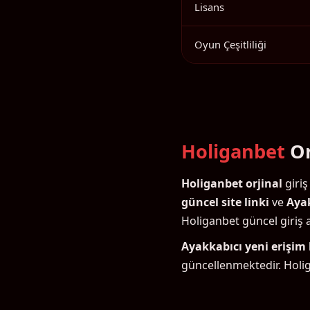
Lisans
Oyun Çeşitliliği
Holiganbet
Or
Holiganbet orjinal
giriş
güncel site linki
ve
Ayak
Holiganbet güncel giriş 
Ayakkabıcı yeni erişim b
güncellenmektedir. Holig