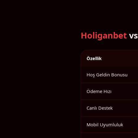
Holiganbet
vs
Özellik
Hoş Geldin Bonusu
Ödeme Hızı
Canlı Destek
Mobil Uyumluluk