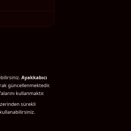
ilirsiniz.
Ayakkabıcı
arak güncellenmektedir.
alarını kullanmaktır.
zerinden sürekli
ullanabilirsiniz.