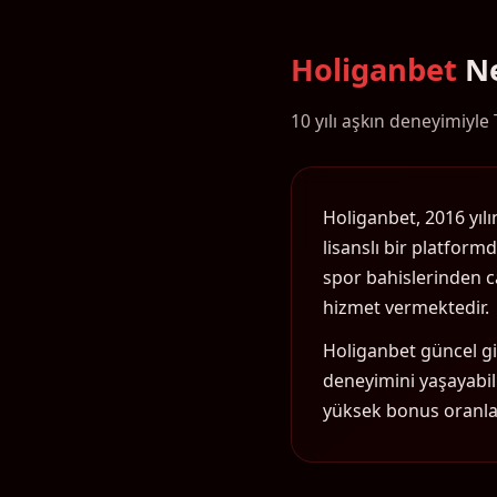
Holiganbet
Ne
10 yılı aşkın deneyimiyle
Holiganbet, 2016 yıl
lisanslı bir platform
spor bahislerinden c
hizmet vermektedir.
Holiganbet güncel gi
deneyimini yaşayabili
yüksek bonus oranlar