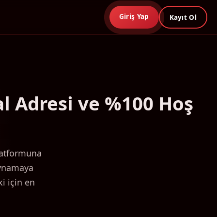
Giriş Yap
Kayıt Ol
al Adresi ve %100 Hoş
atformuna
oynamaya
i için en