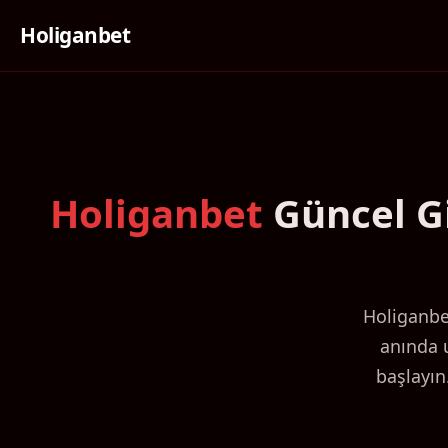
Holiganbet
Holiganbet
Güncel Gi
Holiganbe
anında 
başlayın