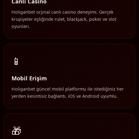
Canlı Casino
Holiganbet orjinal canlı casino deneyimi. Gerçek
krupiyeler eşliğinde rulet, blackjack, poker ve slot
oyunları.
📱
Mobil Erişim
Holiganbet güncel mobil platformu ile istediğiniz her
yerden kesintisiz bağlantı. iOS ve Android uyumlu.
🎁