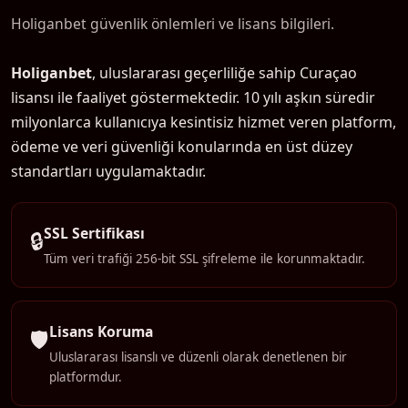
Holiganbet güvenlik önlemleri ve lisans bilgileri.
Holiganbet
, uluslararası geçerliliğe sahip Curaçao
lisansı ile faaliyet göstermektedir. 10 yılı aşkın süredir
milyonlarca kullanıcıya kesintisiz hizmet veren platform,
ödeme ve veri güvenliği konularında en üst düzey
standartları uygulamaktadır.
SSL Sertifikası
🔒
Tüm veri trafiği 256-bit SSL şifreleme ile korunmaktadır.
Lisans Koruma
🛡️
Uluslararası lisanslı ve düzenli olarak denetlenen bir
platformdur.