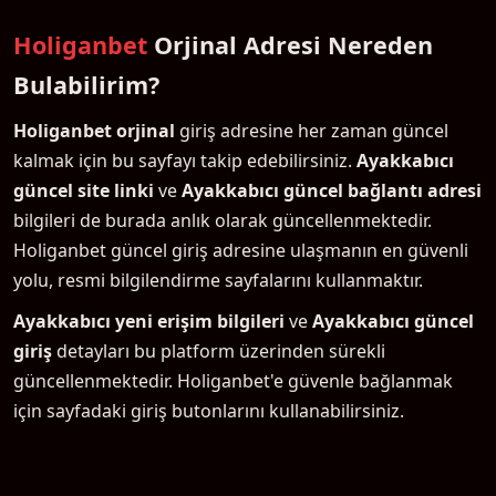
Holiganbet
Orjinal Adresi Nereden
Bulabilirim?
Holiganbet orjinal
giriş adresine her zaman güncel
kalmak için bu sayfayı takip edebilirsiniz.
Ayakkabıcı
güncel site linki
ve
Ayakkabıcı güncel bağlantı adresi
bilgileri de burada anlık olarak güncellenmektedir.
Holiganbet güncel giriş adresine ulaşmanın en güvenli
yolu, resmi bilgilendirme sayfalarını kullanmaktır.
Ayakkabıcı yeni erişim bilgileri
ve
Ayakkabıcı güncel
giriş
detayları bu platform üzerinden sürekli
güncellenmektedir. Holiganbet'e güvenle bağlanmak
için sayfadaki giriş butonlarını kullanabilirsiniz.