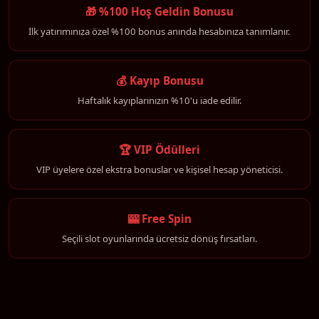
🎁 %100 Hoş Geldin Bonusu
İlk yatırımınıza özel %100 bonus anında hesabınıza tanımlanır.
💰 Kayıp Bonusu
Haftalık kayıplarınızın %10'u iade edilir.
🏆 VIP Ödülleri
VIP üyelere özel ekstra bonuslar ve kişisel hesap yöneticisi.
🎰 Free Spin
Seçili slot oyunlarında ücretsiz dönüş fırsatları.