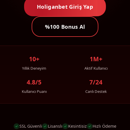
Holiganbet Giriş Yap
%100 Bonus Al
10+
1M+
Yıllık Deneyim
Aktif Kullanıcı
4.8/5
7/24
Kullanıcı Puanı
Canlı Destek
SSL Güvenli
Lisanslı
Kesintisiz
Hızlı Ödeme
✓
✓
✓
✓