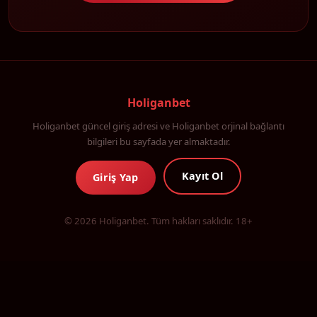
Holiganbet
Holiganbet güncel giriş adresi ve Holiganbet orjinal bağlantı
bilgileri bu sayfada yer almaktadır.
Kayıt Ol
Giriş Yap
© 2026 Holiganbet. Tüm hakları saklıdır. 18+