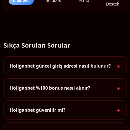
Diamond
50.000₺
%150
Destek
Sıkça Sorulan Sorular
Holiganbet güncel giriş adresi nasıl bulunur?
Holiganbet %100 bonus nasıl alınır?
Holiganbet güvenilir mi?