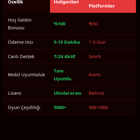
Özellik
Holiganbet
Platformlar
Hoş Geldin
%100
%50
Bonusu
Ödeme Hızı
5-15 Dakika
1-3 Gün
Canlı Destek
7/24 Aktif
Sınırlı
Tam
Mobil Uyumluluk
Kısmi
Uyumlu
Lisans
Uluslararası
Belirsiz
Oyun Çeşitliliği
5000+
500-1000