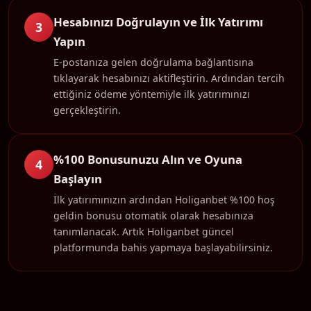
Hesabınızı Doğrulayın ve İlk Yatırımı
3
Yapın
E-postanıza gelen doğrulama bağlantısına
tıklayarak hesabınızı aktifleştirin. Ardından tercih
ettiğiniz ödeme yöntemiyle ilk yatırımınızı
gerçekleştirin.
%100 Bonusunuzu Alın ve Oyuna
4
Başlayın
İlk yatırımınızın ardından Holiganbet %100 hoş
geldin bonusu otomatik olarak hesabınıza
tanımlanacak. Artık Holiganbet güncel
platformunda bahis yapmaya başlayabilirsiniz.