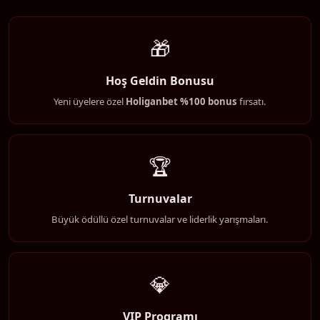
🎁
Hoş Geldin Bonusu
Yeni üyelere özel
Holiganbet %100 bonus
fırsatı.
🏆
Turnuvalar
Büyük ödüllü özel turnuvalar ve liderlik yarışmaları.
💎
VIP Programı