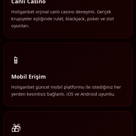
Canlı Casino
Holiganbet orjinal canlı casino deneyimi. Gerçek
krupiyeler eşliğinde rulet, blackjack, poker ve slot
oyunları.
📱
Mobil Erişim
Holiganbet güncel mobil platformu ile istediğiniz her
yerden kesintisiz bağlantı. iOS ve Android uyumlu.
🎁