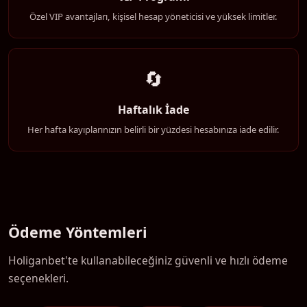
Özel VIP avantajları, kişisel hesap yöneticisi ve yüksek limitler.
🔄
Haftalık İade
Her hafta kayıplarınızın belirli bir yüzdesi hesabınıza iade edilir.
Ödeme Yöntemleri
Holiganbet'te kullanabileceğiniz güvenli ve hızlı ödeme
seçenekleri.