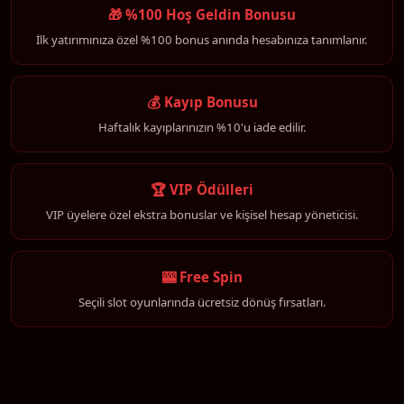
🎁 %100 Hoş Geldin Bonusu
İlk yatırımınıza özel %100 bonus anında hesabınıza tanımlanır.
💰 Kayıp Bonusu
Haftalık kayıplarınızın %10'u iade edilir.
🏆 VIP Ödülleri
VIP üyelere özel ekstra bonuslar ve kişisel hesap yöneticisi.
🎰 Free Spin
Seçili slot oyunlarında ücretsiz dönüş fırsatları.