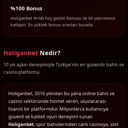
%100 Bonus
Holiganbet %100 hoş geldin bonusu ile ilk yatırımınızı
katlayın. En yüksek bonus oranları burada.
Holiganbet
Nedir?
10 yılı aşkın deneyimiyle Türkiye'nin en güvenilir bahis ve
casino platformu.
Holiganbet, 2016 yılından bu yana online bahis ve
casino sektöründe hizmet veren, uluslararası
lisanslı bir platformdur. Milyonlarca kullanıcıya
güvenli ve kaliteli oyun deneyimi sunan
Holiganbet
, spor bahislerinden canlı casinoya, slot