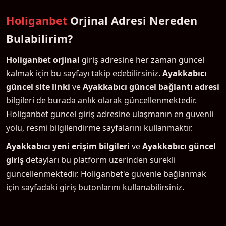
Holiganbet
Orjinal Adresi Nereden
Bulabilirim?
Holiganbet orjinal
giriş adresine her zaman güncel
kalmak için bu sayfayı takip edebilirsiniz.
Ayakkabıcı
güncel site linki
ve
Ayakkabıcı güncel bağlantı adresi
bilgileri de burada anlık olarak güncellenmektedir.
Holiganbet güncel giriş adresine ulaşmanın en güvenli
yolu, resmi bilgilendirme sayfalarını kullanmaktır.
Ayakkabıcı yeni erişim bilgileri
ve
Ayakkabıcı güncel
giriş
detayları bu platform üzerinden sürekli
güncellenmektedir. Holiganbet'e güvenle bağlanmak
için sayfadaki giriş butonlarını kullanabilirsiniz.