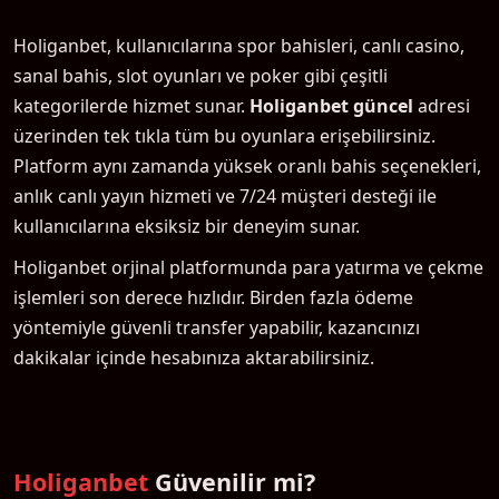
Holiganbet, kullanıcılarına spor bahisleri, canlı casino,
sanal bahis, slot oyunları ve poker gibi çeşitli
kategorilerde hizmet sunar.
Holiganbet güncel
adresi
üzerinden tek tıkla tüm bu oyunlara erişebilirsiniz.
Platform aynı zamanda yüksek oranlı bahis seçenekleri,
anlık canlı yayın hizmeti ve 7/24 müşteri desteği ile
kullanıcılarına eksiksiz bir deneyim sunar.
Holiganbet orjinal platformunda para yatırma ve çekme
işlemleri son derece hızlıdır. Birden fazla ödeme
yöntemiyle güvenli transfer yapabilir, kazancınızı
dakikalar içinde hesabınıza aktarabilirsiniz.
Holiganbet
Güvenilir mi?