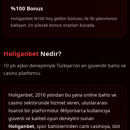
%100 Bonus
Holiganbet %100 hoş geldin bonusu ile ilk yatırımınızı
katlayın. En yüksek bonus oranları burada.
Holiganbet
Nedir?
10 yılı aşkın deneyimiyle Türkiye'nin en güvenilir bahis ve
casino platformu.
Holiganbet, 2016 yılından bu yana online bahis ve
casino sektöründe hizmet veren, uluslararası
lisanslı bir platformdur. Milyonlarca kullanıcıya
güvenli ve kaliteli oyun deneyimi sunan
Holiganbet
, spor bahislerinden canlı casinoya, slot