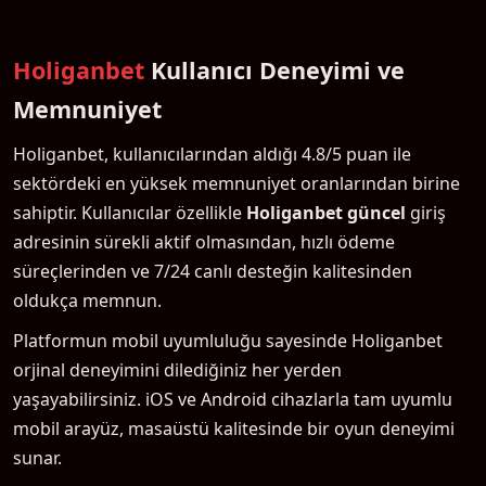
Holiganbet
Kullanıcı Deneyimi ve
Memnuniyet
Holiganbet, kullanıcılarından aldığı 4.8/5 puan ile
sektördeki en yüksek memnuniyet oranlarından birine
sahiptir. Kullanıcılar özellikle
Holiganbet güncel
giriş
adresinin sürekli aktif olmasından, hızlı ödeme
süreçlerinden ve 7/24 canlı desteğin kalitesinden
oldukça memnun.
Platformun mobil uyumluluğu sayesinde Holiganbet
orjinal deneyimini dilediğiniz her yerden
yaşayabilirsiniz. iOS ve Android cihazlarla tam uyumlu
mobil arayüz, masaüstü kalitesinde bir oyun deneyimi
sunar.