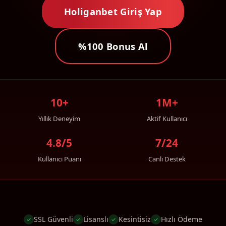
Holiganbet Giriş Yap
%100 Bonus Al
10+
1M+
Yıllık Deneyim
Aktif Kullanıcı
4.8/5
7/24
Kullanıcı Puanı
Canlı Destek
SSL Güvenli
Lisanslı
Kesintisiz
Hızlı Ödeme
✓
✓
✓
✓