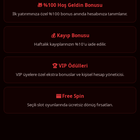
🎁 %100 Hoş Geldin Bonusu
İlk yatırımınıza özel %100 bonus anında hesabınıza tanımlanır.
💰 Kayıp Bonusu
Haftalık kayıplarınızın %10'u iade edilir.
🏆 VIP Ödülleri
VIP üyelere özel ekstra bonuslar ve kişisel hesap yöneticisi.
🎰 Free Spin
Seçili slot oyunlarında ücretsiz dönüş fırsatları.