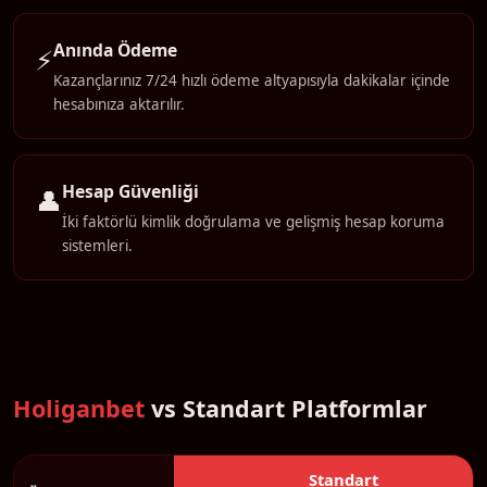
Anında Ödeme
⚡
Kazançlarınız 7/24 hızlı ödeme altyapısıyla dakikalar içinde
hesabınıza aktarılır.
Hesap Güvenliği
👤
İki faktörlü kimlik doğrulama ve gelişmiş hesap koruma
sistemleri.
Holiganbet
vs Standart Platformlar
Standart