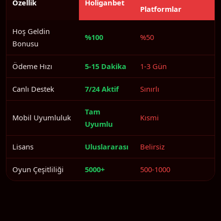
Özellik
Holiganbet
Platformlar
Hoş Geldin
%100
%50
Bonusu
Ödeme Hızı
5-15 Dakika
1-3 Gün
Canlı Destek
7/24 Aktif
Sınırlı
Tam
Mobil Uyumluluk
Kısmi
Uyumlu
Lisans
Uluslararası
Belirsiz
Oyun Çeşitliliği
5000+
500-1000