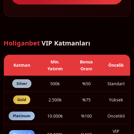
Holiganbet
VIP Katmanları
Min.
Bonus
Katman
Öncelik
Yatırım
Oranı
Silver
500₺
%50
Standart
Gold
2.500₺
%75
Yüksek
Platinum
10.000₺
%100
Öncelikli
VIP