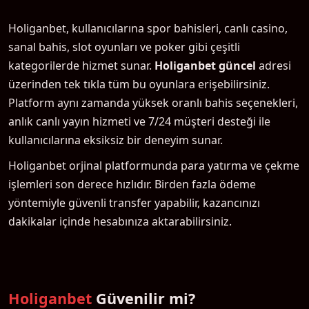
Holiganbet, kullanıcılarına spor bahisleri, canlı casino,
sanal bahis, slot oyunları ve poker gibi çeşitli
kategorilerde hizmet sunar.
Holiganbet güncel
adresi
üzerinden tek tıkla tüm bu oyunlara erişebilirsiniz.
Platform aynı zamanda yüksek oranlı bahis seçenekleri,
anlık canlı yayın hizmeti ve 7/24 müşteri desteği ile
kullanıcılarına eksiksiz bir deneyim sunar.
Holiganbet orjinal platformunda para yatırma ve çekme
işlemleri son derece hızlıdır. Birden fazla ödeme
yöntemiyle güvenli transfer yapabilir, kazancınızı
dakikalar içinde hesabınıza aktarabilirsiniz.
Holiganbet
Güvenilir mi?