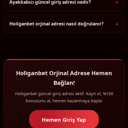
Ayakkabıcı güncel giriş adresi nedir?
Holiganbet orjinal adresi nasıl doğrulanır?
Holiganbet Orjinal Adrese Hemen
Bağlan!
Holiganbet güncel giriş adresi aktif. Kayıt ol, %100
bonusunu al, hemen kazanmaya başla!
Hemen Giriş Yap