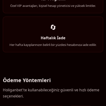
Özel VIP avantajları, kişisel hesap yöneticisi ve yüksek limitler.
🔄
Haftalık İade
Her hafta kayıplarınızın belirli bir yüzdesi hesabınıza iade edilir.
Ödeme Yöntemleri
Holiganbet'te kullanabileceğiniz güvenli ve hızlı ödeme
seçenekleri.