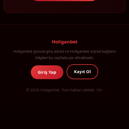
Holiganbet
Holiganbet güncel giriş adresi ve Holiganbet orjinal bağlantı
bilgileri bu sayfada yer almaktadır.
Kayıt Ol
Giriş Yap
© 2026 Holiganbet. Tüm hakları saklıdır. 18+