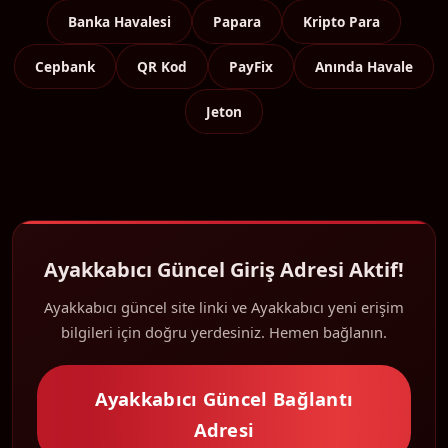
Banka Havalesi
Papara
Kripto Para
Cepbank
QR Kod
PayFix
Anında Havale
Jeton
Ayakkabıcı Güncel Giriş Adresi Aktif!
Ayakkabıcı güncel site linki ve Ayakkabıcı yeni erişim
bilgileri için doğru yerdesiniz. Hemen bağlanın.
Ayakkabıcı Güncel Bağlantı
Adresi