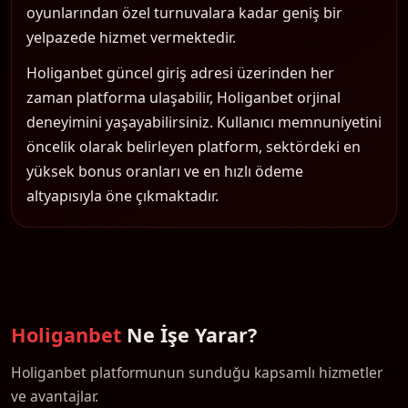
oyunlarından özel turnuvalara kadar geniş bir
yelpazede hizmet vermektedir.
Holiganbet güncel giriş adresi üzerinden her
zaman platforma ulaşabilir, Holiganbet orjinal
deneyimini yaşayabilirsiniz. Kullanıcı memnuniyetini
öncelik olarak belirleyen platform, sektördeki en
yüksek bonus oranları ve en hızlı ödeme
altyapısıyla öne çıkmaktadır.
Holiganbet
Ne İşe Yarar?
Holiganbet platformunun sunduğu kapsamlı hizmetler
ve avantajlar.