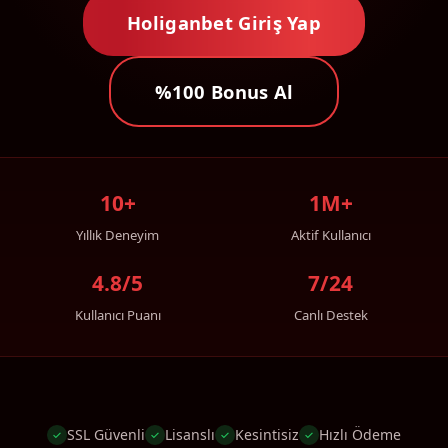
Holiganbet Giriş Yap
%100 Bonus Al
10+
1M+
Yıllık Deneyim
Aktif Kullanıcı
4.8/5
7/24
Kullanıcı Puanı
Canlı Destek
SSL Güvenli
Lisanslı
Kesintisiz
Hızlı Ödeme
✓
✓
✓
✓