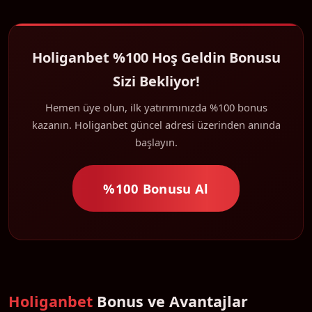
Holiganbet %100 Hoş Geldin Bonusu
Sizi Bekliyor!
Hemen üye olun, ilk yatırımınızda %100 bonus
kazanın. Holiganbet güncel adresi üzerinden anında
başlayın.
%100 Bonusu Al
Holiganbet
Bonus ve Avantajlar