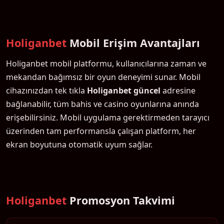
Holiganbet
Mobil Erişim Avantajları
Holiganbet mobil platformu, kullanıcılarına zaman ve
mekandan bağımsız bir oyun deneyimi sunar. Mobil
cihazınızdan tek tıkla
Holiganbet güncel
adresine
bağlanabilir, tüm bahis ve casino oyunlarına anında
erişebilirsiniz. Mobil uygulama gerektirmeden tarayıcı
üzerinden tam performansla çalışan platform, her
ekran boyutuna otomatik uyum sağlar.
Holiganbet
Promosyon Takvimi