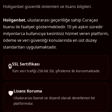
Holiganbet güvenlik önlemleri ve lisans bilgileri.
Holiganbet
, uluslararası geçerliliğe sahip Curaçao
lisansı ile faaliyet göstermektedir. 10 yılı aşkın süredir
milyonlarca kullanıcıya kesintisiz hizmet veren platform,
ödeme ve veri güvenliği konularında en üst düzey
standartları uygulamaktadır.
SSL Sertifikası
🔒
Tüm veri trafiği 256-bit SSL şifreleme ile korunmaktadır.
Lisans Koruma
🛡️
Uluslararası lisanslı ve düzenli olarak denetlenen bir
platformdur.