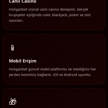
Canlı Casino
Holiganbet orjinal canlı casino deneyimi. Gerçek
krupiyeler eşliğinde rulet, blackjack, poker ve slot
oyunları.
📱
Mobil Erişim
Holiganbet güncel mobil platformu ile istediğiniz her
yerden kesintisiz bağlantı. iOS ve Android uyumlu.
🎁