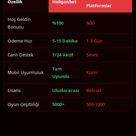
Özellik
Holiganbet
Platformlar
Hoş Geldin
%100
%50
Bonusu
Ödeme Hızı
5-15 Dakika
1-3 Gün
Canlı Destek
7/24 Aktif
Sınırlı
Tam
Mobil Uyumluluk
Kısmi
Uyumlu
Lisans
Uluslararası
Belirsiz
Oyun Çeşitliliği
5000+
500-1000