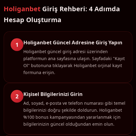
Holiganbet
Giriş Rehberi: 4 Adımda
Hesap Oluşturma
Holiganbet Güncel Adresine Giriş Yapın
1
Holiganbet güncel giriş adresi üzerinden
platformun ana sayfasına ulaşın. Sayfadaki "Kayıt
Ol" butonuna tıklayarak Holiganbet orjinal kayıt
formuna erişin.
Kişisel Bilgilerinizi Girin
2
Ad, soyad, e-posta ve telefon numarası gibi temel
bilgilerinizi doğru şekilde doldurun. Holiganbet
%100 bonus kampanyasından yararlanmak için
bilgilerinizin güncel olduğundan emin olun.