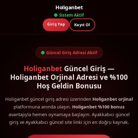
Holiganbet
Sistem Aktif
Giriş Yap
Kayıt Ol
Güncel Giriş Adresi Aktif
Holiganbet
Güncel Giriş —
Holiganbet Orjinal Adresi ve %100
Hoş Geldin Bonusu
Holiganbet güncel giriş adresi üzerinden
Holiganbet orjinal
platformuna anında ulaşın.
Holiganbet %100 bonus
avantajıyla hemen oynamaya başlayın. Ayakkabıcı güncel
giriş ve Ayakkabıcı güncel site linki için en doğru kaynak.