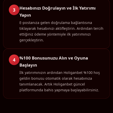
Hesabınızı Doğrulayın ve İlk Yatırımı
3
Yapın
E-postanıza gelen doğrulama bağlantısına
tıklayarak hesabınızı aktifleştirin. Ardından tercih
ettiğiniz ödeme yöntemiyle ilk yatırımınızı
gerçekleştirin.
%100 Bonusunuzu Alın ve Oyuna
4
Başlayın
İlk yatırımınızın ardından Holiganbet %100 hoş
geldin bonusu otomatik olarak hesabınıza
tanımlanacak. Artık Holiganbet güncel
platformunda bahis yapmaya başlayabilirsiniz.