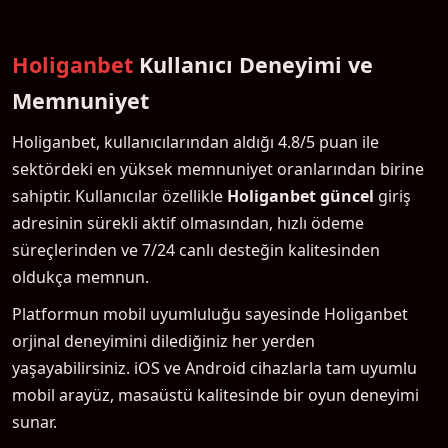
Holiganbet
Kullanıcı Deneyimi ve
Memnuniyet
Holiganbet, kullanıcılarından aldığı 4.8/5 puan ile
sektördeki en yüksek memnuniyet oranlarından birine
sahiptir. Kullanıcılar özellikle
Holiganbet güncel
giriş
adresinin sürekli aktif olmasından, hızlı ödeme
süreçlerinden ve 7/24 canlı desteğin kalitesinden
oldukça memnun.
Platformun mobil uyumluluğu sayesinde Holiganbet
orjinal deneyimini dilediğiniz her yerden
yaşayabilirsiniz. iOS ve Android cihazlarla tam uyumlu
mobil arayüz, masaüstü kalitesinde bir oyun deneyimi
sunar.