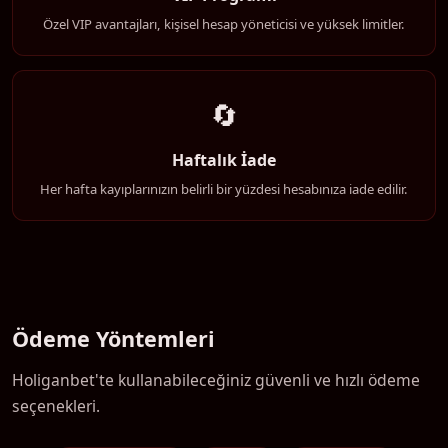
Özel VIP avantajları, kişisel hesap yöneticisi ve yüksek limitler.
🔄
Haftalık İade
Her hafta kayıplarınızın belirli bir yüzdesi hesabınıza iade edilir.
Ödeme Yöntemleri
Holiganbet'te kullanabileceğiniz güvenli ve hızlı ödeme
seçenekleri.