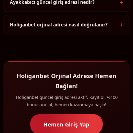
Ayakkabıcı güncel giriş adresi nedir?
Holiganbet orjinal adresi nasıl doğrulanır?
Holiganbet Orjinal Adrese Hemen
Bağlan!
Holiganbet güncel giriş adresi aktif. Kayıt ol, %100
bonusunu al, hemen kazanmaya başla!
Hemen Giriş Yap