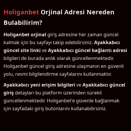
Holiganbet
Orjinal Adresi Nereden
Bulabilirim?
Holiganbet orjinal
giriş adresine her zaman güncel
kalmak için bu sayfayı takip edebilirsiniz.
Ayakkabıcı
güncel site linki
ve
Ayakkabıcı güncel bağlantı adresi
bilgileri de burada anlık olarak güncellenmektedir.
Holiganbet güncel giriş adresine ulaşmanın en güvenli
yolu, resmi bilgilendirme sayfalarını kullanmaktır.
Ayakkabıcı yeni erişim bilgileri
ve
Ayakkabıcı güncel
giriş
detayları bu platform üzerinden sürekli
güncellenmektedir. Holiganbet'e güvenle bağlanmak
için sayfadaki giriş butonlarını kullanabilirsiniz.