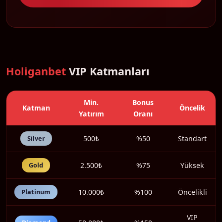
Holiganbet
VIP Katmanları
Min.
Bonus
Katman
Öncelik
Yatırım
Oranı
Silver
500₺
%50
Standart
Gold
2.500₺
%75
Yüksek
Platinum
10.000₺
%100
Öncelikli
VIP