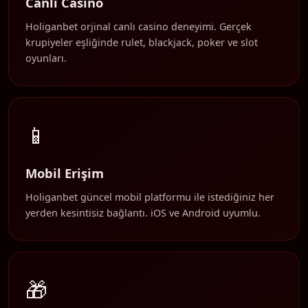
Canlı Casino
Holiganbet orjinal canlı casino deneyimi. Gerçek
krupiyeler eşliğinde rulet, blackjack, poker ve slot
oyunları.
📱
Mobil Erişim
Holiganbet güncel mobil platformu ile istediğiniz her
yerden kesintisiz bağlantı. iOS ve Android uyumlu.
🎁