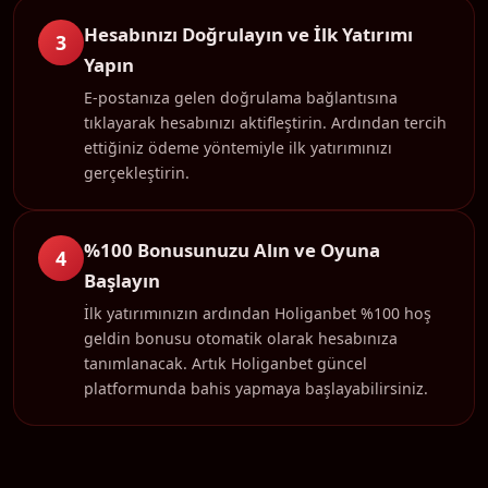
Hesabınızı Doğrulayın ve İlk Yatırımı
3
Yapın
E-postanıza gelen doğrulama bağlantısına
tıklayarak hesabınızı aktifleştirin. Ardından tercih
ettiğiniz ödeme yöntemiyle ilk yatırımınızı
gerçekleştirin.
%100 Bonusunuzu Alın ve Oyuna
4
Başlayın
İlk yatırımınızın ardından Holiganbet %100 hoş
geldin bonusu otomatik olarak hesabınıza
tanımlanacak. Artık Holiganbet güncel
platformunda bahis yapmaya başlayabilirsiniz.