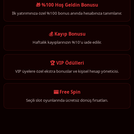
🎁 %100 Hoş Geldin Bonusu
İlk yatırımınıza özel %100 bonus anında hesabınıza tanımlanır.
💰 Kayıp Bonusu
Haftalık kayıplarınızın %10'u iade edilir.
🏆 VIP Ödülleri
VIP üyelere özel ekstra bonuslar ve kişisel hesap yöneticisi.
🎰 Free Spin
Seçili slot oyunlarında ücretsiz dönüş fırsatları.