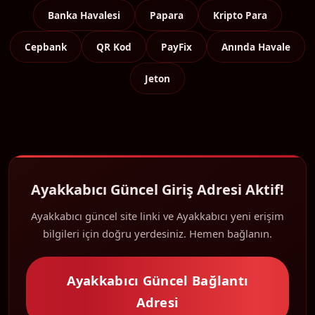
Banka Havalesi
Papara
Kripto Para
Cepbank
QR Kod
PayFix
Anında Havale
Jeton
Ayakkabıcı Güncel Giriş Adresi Aktif!
Ayakkabıcı güncel site linki ve Ayakkabıcı yeni erişim
bilgileri için doğru yerdesiniz. Hemen bağlanın.
Ayakkabıcı Güncel Bağlantı
Adresi