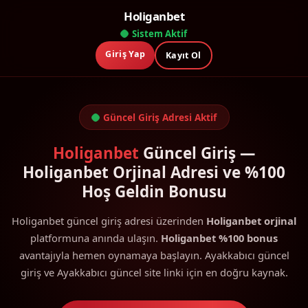
Holiganbet
Sistem Aktif
Giriş Yap
Kayıt Ol
Güncel Giriş Adresi Aktif
Holiganbet
Güncel Giriş —
Holiganbet Orjinal Adresi ve %100
Hoş Geldin Bonusu
Holiganbet güncel giriş adresi üzerinden
Holiganbet orjinal
platformuna anında ulaşın.
Holiganbet %100 bonus
avantajıyla hemen oynamaya başlayın. Ayakkabıcı güncel
giriş ve Ayakkabıcı güncel site linki için en doğru kaynak.