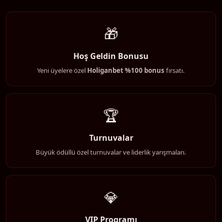
🎁
Hoş Geldin Bonusu
Yeni üyelere özel
Holiganbet %100 bonus
fırsatı.
🏆
Turnuvalar
Büyük ödüllü özel turnuvalar ve liderlik yarışmaları.
💎
VIP Programı