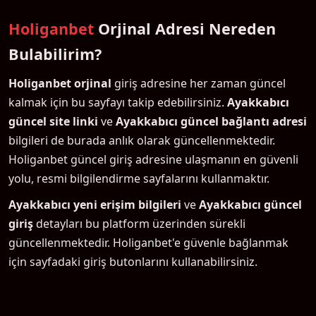
Holiganbet
Orjinal Adresi Nereden
Bulabilirim?
Holiganbet orjinal
giriş adresine her zaman güncel
kalmak için bu sayfayı takip edebilirsiniz.
Ayakkabıcı
güncel site linki
ve
Ayakkabıcı güncel bağlantı adresi
bilgileri de burada anlık olarak güncellenmektedir.
Holiganbet güncel giriş adresine ulaşmanın en güvenli
yolu, resmi bilgilendirme sayfalarını kullanmaktır.
Ayakkabıcı yeni erişim bilgileri
ve
Ayakkabıcı güncel
giriş
detayları bu platform üzerinden sürekli
güncellenmektedir. Holiganbet'e güvenle bağlanmak
için sayfadaki giriş butonlarını kullanabilirsiniz.