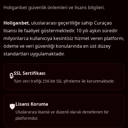
Holiganbet güvenlik önlemleri ve lisans bilgileri.
Holiganbet
, uluslararası geçerliliğe sahip Curaçao
lisansı ile faaliyet göstermektedir. 10 yılı aşkın süredir
milyonlarca kullanıcıya kesintisiz hizmet veren platform,
ödeme ve veri güvenliği konularında en üst düzey
standartları uygulamaktadır.
SSL Sertifikası
🔒
Tüm veri trafiği 256-bit SSL şifreleme ile korunmaktadır.
Lisans Koruma
🛡️
Uluslararası lisanslı ve düzenli olarak denetlenen bir
platformdur.