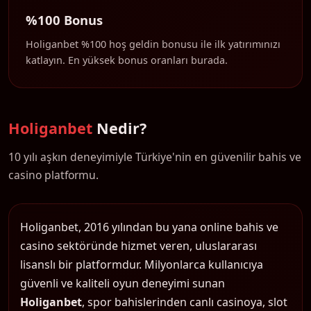
%100 Bonus
Holiganbet %100 hoş geldin bonusu ile ilk yatırımınızı
katlayın. En yüksek bonus oranları burada.
Holiganbet
Nedir?
10 yılı aşkın deneyimiyle Türkiye'nin en güvenilir bahis ve
casino platformu.
Holiganbet, 2016 yılından bu yana online bahis ve
casino sektöründe hizmet veren, uluslararası
lisanslı bir platformdur. Milyonlarca kullanıcıya
güvenli ve kaliteli oyun deneyimi sunan
Holiganbet
, spor bahislerinden canlı casinoya, slot