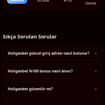
Diamond
50.000₺
%150
Destek
Sıkça Sorulan Sorular
Holiganbet güncel giriş adresi nasıl bulunur?
Holiganbet %100 bonus nasıl alınır?
Holiganbet güvenilir mi?