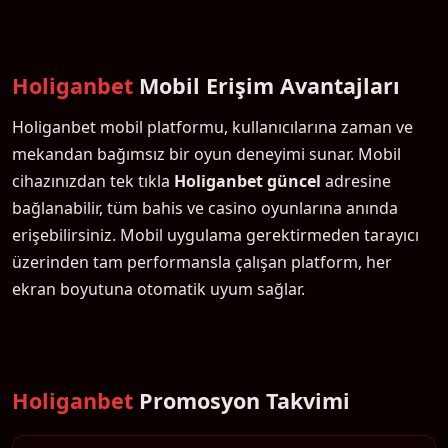
Holiganbet
Mobil Erişim Avantajları
Holiganbet mobil platformu, kullanıcılarına zaman ve
mekandan bağımsız bir oyun deneyimi sunar. Mobil
cihazınızdan tek tıkla
Holiganbet güncel
adresine
bağlanabilir, tüm bahis ve casino oyunlarına anında
erişebilirsiniz. Mobil uygulama gerektirmeden tarayıcı
üzerinden tam performansla çalışan platform, her
ekran boyutuna otomatik uyum sağlar.
Holiganbet
Promosyon Takvimi