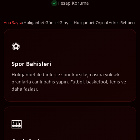
Hesap Koruma
✓
Ana Sayfa
›
Holiganbet Güncel Giriş — Holiganbet Orjinal Adres Rehberi
⚽
Spor Bahisleri
Holiganbet ile binlerce spor karşılaşmasına yüksek
oranlarla canlı bahis yapın. Futbol, basketbol, tenis ve
daha fazlası.
🎰