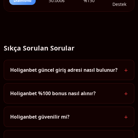
Diamond
50.000₺
%150
Destek
Sıkça Sorulan Sorular
Holiganbet güncel giriş adresi nasıl bulunur?
Holiganbet %100 bonus nasıl alınır?
Holiganbet güvenilir mi?