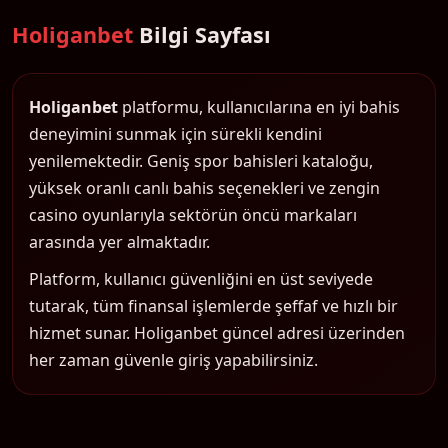
Holiganbet
Bilgi Sayfası
Holiganbet
platformu, kullanıcılarına en iyi bahis
deneyimini sunmak için sürekli kendini
yenilemektedir. Geniş spor bahisleri kataloğu,
yüksek oranlı canlı bahis seçenekleri ve zengin
casino oyunlarıyla sektörün öncü markaları
arasında yer almaktadır.
Platform, kullanıcı güvenliğini en üst seviyede
tutarak, tüm finansal işlemlerde şeffaf ve hızlı bir
hizmet sunar. Holiganbet güncel adresi üzerinden
her zaman güvenle giriş yapabilirsiniz.