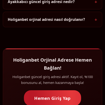
Ayakkabıcı güncel giriş adresi nedir?
Holiganbet orjinal adresi nasıl doğrulanır?
Holiganbet Orjinal Adrese Hemen
Bağlan!
Holiganbet güncel giriş adresi aktif. Kayıt ol, %100
bonusunu al, hemen kazanmaya başla!
Hemen Giriş Yap