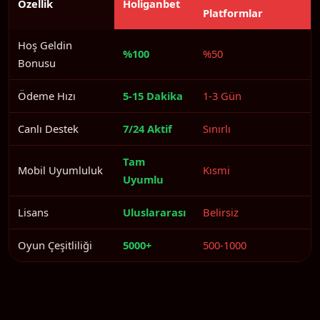
Özellik
Holiganbet
Platformlar
Hoş Geldin
%100
%50
Bonusu
Ödeme Hızı
5-15 Dakika
1-3 Gün
Canlı Destek
7/24 Aktif
Sınırlı
Tam
Mobil Uyumluluk
Kısmi
Uyumlu
Lisans
Uluslararası
Belirsiz
Oyun Çeşitliliği
5000+
500-1000