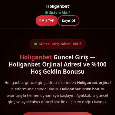
Holiganbet
Sistem Aktif
Giriş Yap
Kayıt Ol
Güncel Giriş Adresi Aktif
Holiganbet
Güncel Giriş —
Holiganbet Orjinal Adresi ve %100
Hoş Geldin Bonusu
Holiganbet güncel giriş adresi üzerinden
Holiganbet orjinal
platformuna anında ulaşın.
Holiganbet %100 bonus
avantajıyla hemen oynamaya başlayın. Ayakkabıcı güncel
giriş ve Ayakkabıcı güncel site linki için en doğru kaynak.